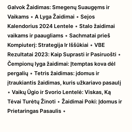
Galvok Žaidimas: Smegenų Suaugęms ir
Vaikams
•
A Lyga Žaidimai
•
Sejos
Kalendorius 2024 Lentele
•
Stalo žaidimai
vaikams ir paaugliams
•
Sachmatai prieš
Kompiuterį: Strategija Ir Iššūkiai
•
VBE
Rezultatai 2023: Kaip Suprasti ir Pasiruošti
•
Čempionų lyga žaidimai: Įtemptas kova dėl
pergalių
•
Tetris žaidimas: įdomus ir
įtraukiantis žaidimas, kuris užkariavo pasaulį
•
Vaikų Ūgio ir Svorio Lentelė: Viskas, Ką
Tėvai Turėtų Žinoti
•
Žaidimai Poki: Įdomus ir
Prietaringas Pasaulis
•