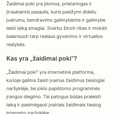
Žaidimai poki yra įdomus, prietaringas ir
įtraukiantis pasaulis, kuris pasižymi dideliu
įvairumu, bendravimo galimybėmis ir galimybe
leisti laiką smagiai. Svarbu žinoti ribas ir mokėti
balansuoti tarp realaus gyvenimo ir virtualios
realybės.
Kas yra „žaidimai poki“?
„Žaidimai poki“ yra internetinė platforma,
kurioje galima žaisti įvairius žaidimus tiesiogiai
naršyklėje, be jokio papildomo programinės
įrangos diegimo. Tai patogus būdas praleisti
laiką ir pasimėgauti įvairiais žaidimais tiesiog
interneto naršyklėje.