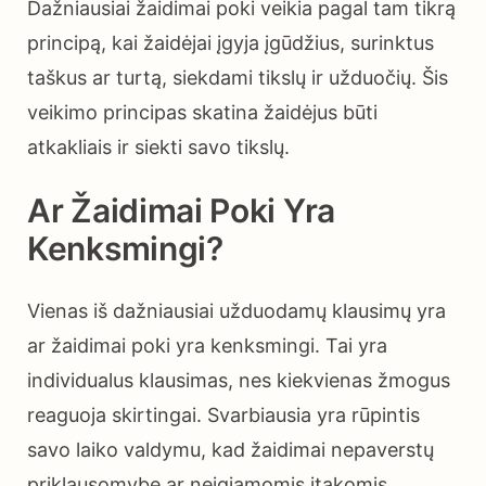
Dažniausiai žaidimai poki veikia pagal tam tikrą
principą, kai žaidėjai įgyja įgūdžius, surinktus
taškus ar turtą, siekdami tikslų ir užduočių. Šis
veikimo principas skatina žaidėjus būti
atkakliais ir siekti savo tikslų.
Ar Žaidimai Poki Yra
Kenksmingi?
Vienas iš dažniausiai užduodamų klausimų yra
ar žaidimai poki yra kenksmingi. Tai yra
individualus klausimas, nes kiekvienas žmogus
reaguoja skirtingai. Svarbiausia yra rūpintis
savo laiko valdymu, kad žaidimai nepaverstų
priklausomybe ar neigiamomis įtakomis.