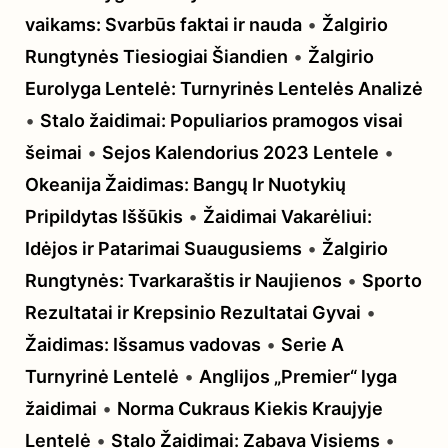
vaikams: Svarbūs faktai ir nauda
•
Žalgirio
Rungtynės Tiesiogiai Šiandien
•
Žalgirio
Eurolyga Lentelė: Turnyrinės Lentelės Analizė
•
Stalo žaidimai: Populiarios pramogos visai
šeimai
•
Sejos Kalendorius 2023 Lentele
•
Okeanija Žaidimas: Bangų Ir Nuotykių
Pripildytas Iššūkis
•
Žaidimai Vakarėliui:
Idėjos ir Patarimai Suaugusiems
•
Žalgirio
Rungtynės: Tvarkaraštis ir Naujienos
•
Sporto
Rezultatai ir Krepsinio Rezultatai Gyvai
•
Žaidimas: Išsamus vadovas
•
Serie A
Turnyrinė Lentelė
•
Anglijos „Premier“ lyga
žaidimai
•
Norma Cukraus Kiekis Kraujyje
Lentelė
•
Stalo Žaidimai: Zabava Visiems
•