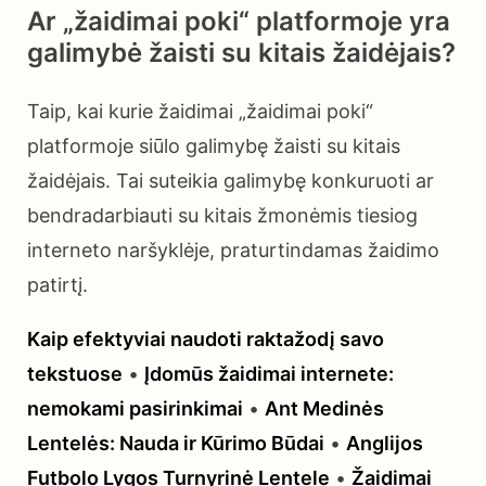
Ar „žaidimai poki“ platformoje yra
galimybė žaisti su kitais žaidėjais?
Taip, kai kurie žaidimai „žaidimai poki“
platformoje siūlo galimybę žaisti su kitais
žaidėjais. Tai suteikia galimybę konkuruoti ar
bendradarbiauti su kitais žmonėmis tiesiog
interneto naršyklėje, praturtindamas žaidimo
patirtį.
Kaip efektyviai naudoti raktažodį savo
tekstuose
•
Įdomūs žaidimai internete:
nemokami pasirinkimai
•
Ant Medinės
Lentelės: Nauda ir Kūrimo Būdai
•
Anglijos
Futbolo Lygos Turnyrinė Lentele
•
Žaidimai