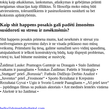
tokių kaip atkaklumas, lankstumas, atlaikymas ir gebėjimas priimti
neigiamas situacijas kaip iššūkius. Ši filosofija moko mūsų būti
atviresniems, tolerantiškiems ir pasiruošusiems susidurti su bet
kokiomis aplinkybėmis.
Kaip shit happens posakis gali padėti žmonėms
susidoroti su stresu ir nesėkmėmis?
Shit happens posakis primena mums, kad nesėkmės ir stresai yra
neišvengiamos gyvenimo dalys ir ne visada priklauso nuo mūsų
veiksmų. Priimdami šią tiesą, galime sumažinti savo vidinį spaudimą,
atsipalaiduoti ir ieškoti konstruktyvių būdų, kaip išspręsti problemas,
vietoj to, kad būtume nusiminę ar nusivylę.
Žaidimai Lauke: Pramogos Gamtoje su Draugais
•
Stalo žaidimai
vaikams ir paaugliams
•
Šotukas Žaidimas: Patirtis ir Strategija
•
„Stuttgart“ prieš „Borussia“: Futbolo Didžiojo Derbio Analizė
•
„Juventus“ prieš „Frosinone“
•
Sporto Rezultatai ir Krepsinio
Rezultatai Gyvai
•
Ugio ir Svorio Lentelė Paaugliams
•
„Aš prieš tave“
– įspūdingas filmas su puikiais aktoriais
•
Ant medinės lentelės vistiena
•
Akelotė ir ko žaidimai
•
hello@doingdailydigital.com