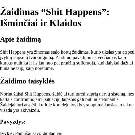
Žaidimas “Shit Happens”:
Išminčiai ir Klaidos
Apie žaidimą
Shit Happens yra žinomas stalo kortų žaidimas, kurio tikslas yra atspėti
įvykių laipsnių tvarkingumą. Žaidimo pavadinimas verčiamas kaip
kurpas nutinka ir jis jau nuo pat pradžių sufleruoja, kad dalykai dažnai
būna ne taip, kaip norėtume.
Žaidimo taisyklės
Norint žaisti Shit Happens, žaidėjai turi turėti stiprią nervų sistemą, nes
kartais confrontuojamų situacijų laipsnis gali būti nustebinantis.
Žaidėjai turi atspėti, kurioje kortelėje įvykis yra optimaliausias, o tai ne
visada yra akivaizdu.
Pavyzdys:
Įvykis:
Pamiršai savo gimtadienį.