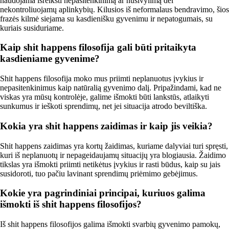
naudojama išreikšti nepasitenkinimą ar nusivylimą dėl
nekontroliuojamų aplinkybių. Kilusios iš neformalaus bendravimo, šios
frazės kilmė siejama su kasdienišku gyvenimu ir nepatogumais, su
kuriais susiduriame.
Kaip shit happens filosofija gali būti pritaikyta
kasdieniame gyvenime?
Shit happens filosofija moko mus priimti neplanuotus įvykius ir
nepasitenkinimus kaip natūralią gyvenimo dalį. Pripažindami, kad ne
viskas yra mūsų kontrolėje, galime išmokti būti lankstūs, atlaikyti
sunkumus ir ieškoti sprendimų, net jei situacija atrodo beviltiška.
Kokia yra shit happens zaidimas ir kaip jis veikia?
Shit happens zaidimas yra kortų žaidimas, kuriame dalyviai turi spręsti,
kuri iš neplanuotų ir nepageidaujamų situacijų yra blogiausia. Žaidimo
tikslas yra išmokti priimti netikėtus įvykius ir rasti būdus, kaip su jais
susidoroti, tuo pačiu lavinant sprendimų priėmimo gebėjimus.
Kokie yra pagrindiniai principai, kuriuos galima
išmokti iš shit happens filosofijos?
Iš shit happens filosofijos galima išmokti svarbių gyvenimo pamokų,