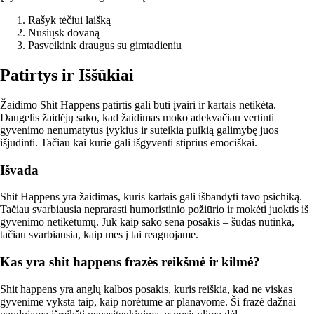
Rašyk tėčiui laišką
Nusiųsk dovaną
Pasveikink draugus su gimtadieniu
Patirtys ir Iššūkiai
Žaidimo Shit Happens patirtis gali būti įvairi ir kartais netikėta.
Daugelis žaidėjų sako, kad žaidimas moko adekvačiau vertinti
gyvenimo nenumatytus įvykius ir suteikia puikią galimybę juos
išjudinti. Tačiau kai kurie gali išgyventi stiprius emociškai.
Išvada
Shit Happens yra žaidimas, kuris kartais gali išbandyti tavo psichiką.
Tačiau svarbiausia neprarasti humoristinio požiūrio ir mokėti juoktis iš
gyvenimo netikėtumų. Juk kaip sako sena posakis – šūdas nutinka,
tačiau svarbiausia, kaip mes į tai reaguojame.
Kas yra shit happens frazės reikšmė ir kilmė?
Shit happens yra anglų kalbos posakis, kuris reiškia, kad ne viskas
gyvenime vyksta taip, kaip norėtume ar planavome. Ši frazė dažnai