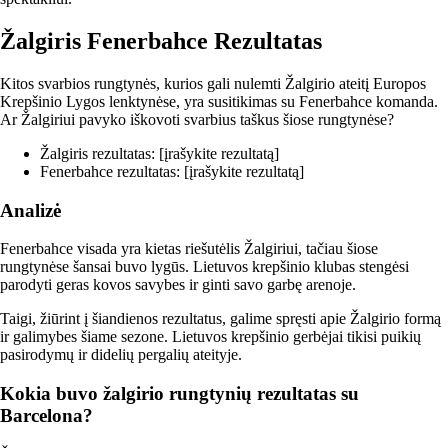
Žalgiris Fenerbahce Rezultatas
Kitos svarbios rungtynės, kurios gali nulemti Žalgirio ateitį Europos
Krepšinio Lygos lenktynėse, yra susitikimas su Fenerbahce komanda.
Ar Žalgiriui pavyko iškovoti svarbius taškus šiose rungtynėse?
Žalgiris rezultatas: [įrašykite rezultatą]
Fenerbahce rezultatas: [įrašykite rezultatą]
Analizė
Fenerbahce visada yra kietas riešutėlis Žalgiriui, tačiau šiose
rungtynėse šansai buvo lygūs. Lietuvos krepšinio klubas stengėsi
parodyti geras kovos savybes ir ginti savo garbę arenoje.
Taigi, žiūrint į šiandienos rezultatus, galime spręsti apie Žalgirio formą
ir galimybes šiame sezone. Lietuvos krepšinio gerbėjai tikisi puikių
pasirodymų ir didelių pergalių ateityje.
Kokia buvo žalgirio rungtynių rezultatas su
Barcelona?