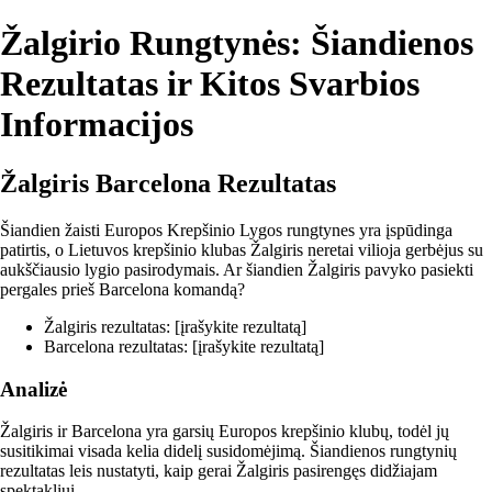
Žalgirio Rungtynės: Šiandienos
Rezultatas ir Kitos Svarbios
Informacijos
Žalgiris Barcelona Rezultatas
Šiandien žaisti Europos Krepšinio Lygos rungtynes yra įspūdinga
patirtis, o Lietuvos krepšinio klubas Žalgiris neretai vilioja gerbėjus su
aukščiausio lygio pasirodymais. Ar šiandien Žalgiris pavyko pasiekti
pergales prieš Barcelona komandą?
Žalgiris rezultatas: [įrašykite rezultatą]
Barcelona rezultatas: [įrašykite rezultatą]
Analizė
Žalgiris ir Barcelona yra garsių Europos krepšinio klubų, todėl jų
susitikimai visada kelia didelį susidomėjimą. Šiandienos rungtynių
rezultatas leis nustatyti, kaip gerai Žalgiris pasirengęs didžiajam
spektakliui.