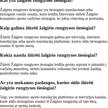
Kas yra žalgirio rungtynės tiesiogiai?
Žalgirio rungtynės tiesiogiai yra tiesioginis transliavimas arba
tiesioginis vaizdo srautas, kuris leidžia žiūrovams stebėti Žalgirio
komandos sporto varžybas tiesiogiai, be jokių vėlavimų ar pertraukų.
Kaip galima žiūrėti žalgirio rungtynes tiesiogiai?
Žiūrėti Žalgirio rungtynes tiesiogiai galima per televiziją, interneto
transliacijas arba sporto transliacijų platformas, kurios siūlo tiesioginius
srautus iš sporto arenų.
Kokia nauda žiūrėti žalgirio rungtynes tiesiogiai?
Žiūrėti Žalgirio rungtynes tiesiogiai leidžia geriau suprasti ir įsitraukti į
varžybų atmosferą, stebėti komandos veiksmus bei įvertinti žaidėjų
pasirodymus realiu laiku.
Ar yra mokamos paslaugos, kurios siūlo žiūrėti
žalgirio rungtynes tiesiogiai?
Taip, yra mokamos sporto transliacijų platformos ar televizijos kanalai,
kurie siūlo tiesioginius srautus iš Žalgirio rungtynių už tam tikrą
mėnesinį ar metinį mokestį.