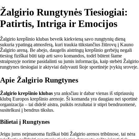
Žalgirio Rungtynės Tiesiogiai:
Patirtis, Intriga ir Emocijos
Žalgirio krepšinio klubas beveik kiekvieną savo rungtynių dieną
sukuria ypatingą atmosferą, kuri traukia tūkstančius žiūrovų į Kauno
Žalgirio areną. Be abejo, daugelis aistringų krepšinio gerbėjų negali
tiesiog fiziškai būti taip arti savo komandos, todėl būtent šiame
straipsnyje norime pasidalinti su jumis informacija, kaip stebėti Žalgirio
rungtynes tiesiogiai ir aktyviai dalyvauti šioje sportinėje įvykių sroveje.
Apie Žalgirio Rungtynes
Žalgirio krepšinio klubas
yra anksčiau ir dabar vienas iš stipriausių
klubų Europos krepšinio arenoje. Ši komanda yra daugiau nei sportinė
organizacija – tai didelė aistra, puikūs rezultatai ir stipri bendruomenė,
susitelkusi į bendrus tikslus.
Bilietai į Rungtynes
Jeigu jums neįmanoma fiziškai būti Žalgirio arenos tribūnose, tai nėra