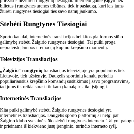
priežastis nežiūrėti rungtynių tiesiogiai. Internetu galite įsigyti tiek
bilietus į rungtynes arenos tribūnas, tiek ir paslaugą, kuri leis jums
žiūrėti rungtynes tiesiogiai ties savo namų jaukumo.
Stebėti Rungtynes Tiesiogiai
Sporto kanalai, internetinės transliacijos bei kitos platformos siūlo
galimybę stebėti Žalgirio rungtynes tiesiogiai. Tai puiki proga
nepraleisti įtampos ir emocijų kupino krepšinio momentų.
Televizijos Transliacijos
„Žalgirio“ rungtynių
transliacijos televizijoje yra populiarios tiek
Lietuvoje, tiek užsienyje. Daugelis sportinių kanalų perkelia
populiariausius krepšinio komandų susitikimus į savo programavimą,
tad jums tik reikia surasti tinkamą kanalą ir laiku įsijungti.
Internetinės Transliacijos
Kita puiki galimybė stebėti Žalgirio rungtynes tiesiogiai yra
internetinės transliacijos. Daugelis sporto platformų ar netgi pati
Žalgirio klubo svetainė siūlo stebėti rungtynes internetu. Tai yra patogu
ir prieinama iš kiekvieno jūsų įrenginio, turinčio interneto ryšį.