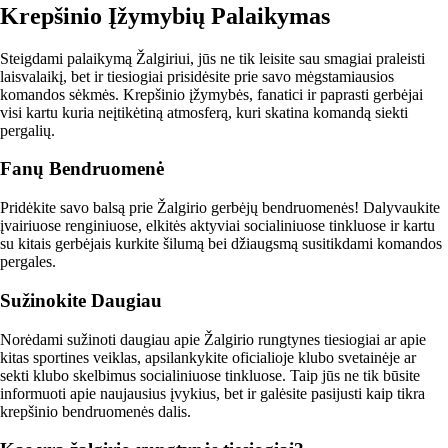
Krepšinio Įžymybių Palaikymas
Steigdami palaikymą Žalgiriui, jūs ne tik leisite sau smagiai praleisti
laisvalaikį, bet ir tiesiogiai prisidėsite prie savo mėgstamiausios
komandos sėkmės. Krepšinio įžymybės, fanatici ir paprasti gerbėjai
visi kartu kuria neįtikėtiną atmosferą, kuri skatina komandą siekti
pergalių.
Fanų Bendruomenė
Pridėkite savo balsą prie Žalgirio gerbėjų bendruomenės! Dalyvaukite
įvairiuose renginiuose, elkitės aktyviai socialiniuose tinkluose ir kartu
su kitais gerbėjais kurkite šilumą bei džiaugsmą susitikdami komandos
pergales.
Sužinokite Daugiau
Norėdami sužinoti daugiau apie Žalgirio rungtynes tiesiogiai ar apie
kitas sportines veiklas, apsilankykite oficialioje klubo svetainėje ar
sekti klubo skelbimus socialiniuose tinkluose. Taip jūs ne tik būsite
informuoti apie naujausius įvykius, bet ir galėsite pasijusti kaip tikra
krepšinio bendruomenės dalis.