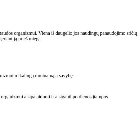
 naudos organizmui. Viena iš daugelio jos naudingų panaudojimo sričių
geriant ją prieš miegą.
organizmui reikalingą raminamąją savybę.
 organizmui atsipalaiduoti ir atsigauti po dienos įtampos.