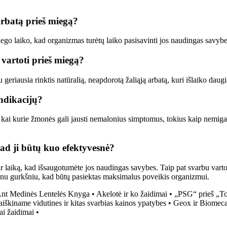
 arbatą prieš miegą?
ego laiko, kad organizmas turėtų laiko pasisavinti jos naudingas savybes
 vartoti prieš miegą?
geriausia rinktis natūralią, neapdorotą žaliąją arbatą, kuri išlaiko dau
indikacijų?
, kai kurie žmonės gali jausti nemalonius simptomus, tokius kaip nemiga 
kad ji būtų kuo efektyvesnė?
 laiką, kad išsaugotumėte jos naudingas savybes. Taip pat svarbu vartoti
vienu gurkšniu, kad būtų pasiektas maksimalus poveikis organizmui.
nt Medinės Lentelės Knyga
•
Akelotė ir ko žaidimai
•
„PSG“ prieš „To
iaiškiname vidutines ir kitas svarbias kainos ypatybes
•
Geox ir Biomeca
ai žaidimai
•