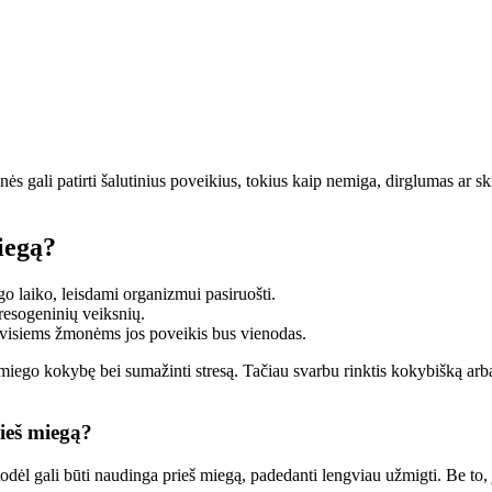
s gali patirti šalutinius poveikius, tokius kaip nemiga, dirglumas ar sk
miegą?
o laiko, leisdami organizmui pasiruošti.
resogeninių veiksnių.
ne visiems žmonėms jos poveikis bus vienodas.
 miego kokybę bei sumažinti stresą. Tačiau svarbu rinktis kokybišką arba
rieš miegą?
todėl gali būti naudinga prieš miegą, padedanti lengviau užmigti. Be to, j