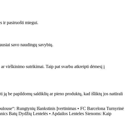
 ir pasiruošti miegui.
giausiai savo naudingų savybių.
ar virškinimo sutrikimai. Taip pat svarbu atkreipti dėmesį į
 ją be papildomų saldiklių ar pieno produktų, kad išliktų jos natūrali
ulouse“: Rungtynių Išankstinis Įvertinimas
•
FC Barcelona Turnyrinė
nics Batų Dydžių Lentelės
•
Apdailos Lenteles Sienoms: Kaip