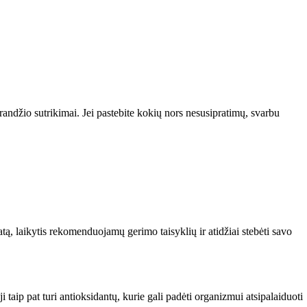
randžio sutrikimai. Jei pastebite kokių nors nesusipratimų, svarbu
tą, laikytis rekomenduojamų gerimo taisyklių ir atidžiai stebėti savo
i taip pat turi antioksidantų, kurie gali padėti organizmui atsipalaiduoti