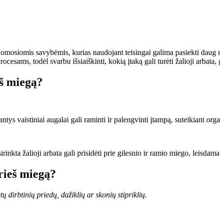
domosiomis savybėmis, kurias naudojant teisingai galima pasiekti daug
ocesams, todėl svarbu išsiaiškinti, kokią įtaką gali turėti žalioji arbata, 
eš miegą?
santys vaistiniai augalai gali raminti ir palengvinti įtampą, suteikiant 
inkta žalioji arbata gali prisidėti prie gilesnio ir ramio miego, leisdama
prieš miegą?
 dirbtinių priedų, dažiklių ar skonių stipriklių.