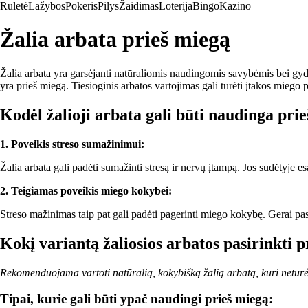
Ruletė
Lažybos
Pokeris
Pilys
Žaidimas
Loterija
Bingo
Kazino
Žalia arbata prieš miegą
Žalia arbata yra garsėjanti natūraliomis naudingomis savybėmis bei gy
yra prieš miegą. Tiesioginis arbatos vartojimas gali turėti įtakos miego pr
Kodėl žalioji arbata gali būti naudinga pri
1. Poveikis streso sumažinimui:
Žalia arbata gali padėti sumažinti stresą ir nervų įtampą. Jos sudėtyje e
2. Teigiamas poveikis miego kokybei:
Streso mažinimas taip pat gali padėti pagerinti miego kokybę. Gerai pasir
Kokį variantą žaliosios arbatos pasirinkti 
Rekomenduojama vartoti natūralią, kokybišką žalią arbatą, kuri neturėtų
Tipai, kurie gali būti ypač naudingi prieš miegą: