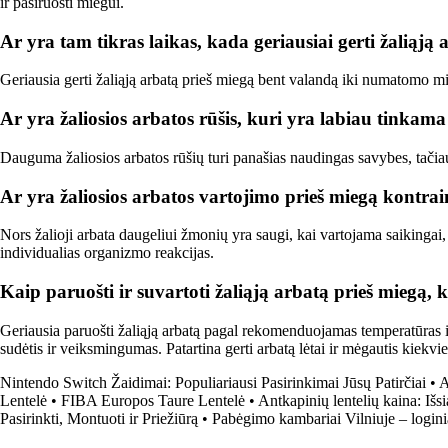
ir pasiruošti miegui.
Ar yra tam tikras laikas, kada geriausiai gerti žaliąją
Geriausia gerti žaliąją arbatą prieš miegą bent valandą iki numatomo mi
Ar yra žaliosios arbatos rūšis, kuri yra labiau tinkama
Dauguma žaliosios arbatos rūšių turi panašias naudingas savybes, tačiau 
Ar yra žaliosios arbatos vartojimo prieš miegą kontra
Nors žalioji arbata daugeliui žmonių yra saugi, kai vartojama saikingai
individualias organizmo reakcijas.
Kaip paruošti ir suvartoti žaliąją arbatą prieš miegą, 
Geriausia paruošti žaliąją arbatą pagal rekomenduojamas temperatūras ir
sudėtis ir veiksmingumas. Patartina gerti arbatą lėtai ir mėgautis kiek
Nintendo Switch Žaidimai: Populiariausi Pasirinkimai Jūsų Patirčiai
•
A
Lentelė
•
FIBA Europos Taure Lentelė
•
Antkapinių lentelių kaina: Išs
Pasirinkti, Montuoti ir Priežiūrą
•
Pabėgimo kambariai Vilniuje – logini