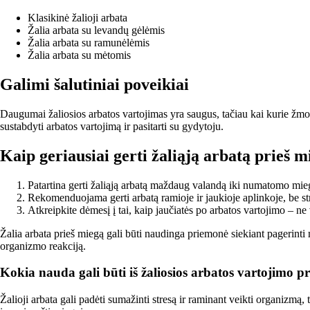
Klasikinė žalioji arbata
Žalia arbata su levandų gėlėmis
Žalia arbata su ramunėlėmis
Žalia arbata su mėtomis
Galimi šalutiniai poveikiai
Daugumai žaliosios arbatos vartojimas yra saugus, tačiau kai kurie žmonė
sustabdyti arbatos vartojimą ir pasitarti su gydytoju.
Kaip geriausiai gerti žaliąją arbatą prieš 
Patartina gerti žaliąją arbatą maždaug valandą iki numatomo mieg
Rekomenduojama gerti arbatą ramioje ir jaukioje aplinkoje, be st
Atkreipkite dėmesį į tai, kaip jaučiatės po arbatos vartojimo – 
Žalia arbata prieš miegą gali būti naudinga priemonė siekiant pagerinti
organizmo reakciją.
Kokia nauda gali būti iš žaliosios arbatos vartojimo p
Žalioji arbata gali padėti sumažinti stresą ir raminant veikti organizmą, 