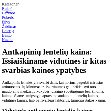
Kategorier
Ruletė
Lažybos
Pokeris
Pilys
Žaidimas
Loterija
Bingo
Kazino
Antkapinių lentelių kaina:
Išsiaiškiname vidutines ir kitas
svarbias kainos ypatybes
Antkapinės lentelės yra svarbi dalis, kai norima pagerbti mirusius
artimuosius. Jų kilnumas ir išskirtinumas gali priklausyti nuo
naudojamų medžiagų kokybės, dizaino sudėtingumo bei, žinoma,
kainos. Šiame straipsnyje aptarsime antkapinių lentelių kainas,
vidutines kainas, taip pat svarbius faktorius, turinčius įtakos kainai.
Vidutinės antkapinių lentelių kainos