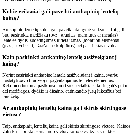
Kokie veiksniai gali paveikti antkapinių lentelių
kainą?
Antkapinių lentelių kainą gali paveikti daugybė veiksnių. Tai gali
būti pasirinkta medžiaga (pvz., granitas, marmuras ar metalas),
lentelės dydis, sudėtingumas ir detalizmas, įmontuoti elementai
(pvz., paveikslai, užrašai ar skulptūros) bei pasirinktas dizainas.
Kaip pasirinkti antkapinę lentelę atsižvelgiant į
kainą?
Norint pasirinkti antkapinę lentelę atsižvelgiant į kainą, svarbu
nustatyti savo biudžetą ir pageidaujamus lentelės elementus.
Rekomenduojama pasikonsultuoti su specialistais, kurie galės patarti
dėl medžiagos, dydžio ir dizaino, atitinkančio jūsų lūkesčius bei
biudžetą.
Ar antkapinių lentelių kaina gali skirtis skirtingose
vietose?
Taip, antkapinių lentelių kaina gali skirtis skirtingose vietose. Kainos
gali skirtis priklausomai nuo vietos, kurioje esate, pasirinktos