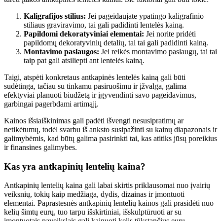
Kaligrafijos stilius:
Jei pageidaujate ypatingo kaligrafinio
stiliaus graviravimo, tai gali padidinti lentelės kainą.
Papildomi dekoratyviniai elementai:
Jei norite pridėti
papildomų dekoratyvinių detalių, tai tai gali padidinti kainą.
Montavimo paslaugos:
Jei reikės montavimo paslaugų, tai tai
taip pat gali atsiliepti ant lentelės kainą.
Taigi, atspėti konkretaus antkapinės lentelės kainą gali būti
sudėtinga, tačiau su tinkamu pasiruošimu ir įžvalga, galima
efektyviai planuoti biudžetą ir įgyvendinti savo pageidavimus,
garbingai pagerbdami artimąjį.
Kainos išsiaiškinimas gali padėti išvengti nesusipratimų ar
netikėtumų, todėl svarbu iš anksto susipažinti su kainų diapazonais ir
galimybėmis, kad būtų galima pasirinkti tai, kas atitiks jūsų poreikius
ir finansines galimybes.
Kas yra antkapinių lentelių kaina?
Antkapinių lentelių kaina gali labai skirtis priklausomai nuo įvairių
veiksnių, tokių kaip medžiaga, dydis, dizainas ir įmontuoti
elementai. Paprastesnės antkapinių lentelių kainos gali prasidėti nuo
kelių šimtų eurų, tuo tarpu išskirtiniai, išskulptūruoti ar su
įmontuotais paveikslais gali kainuoti kelis tūkstančius eurų.