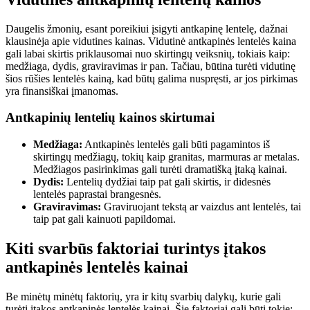
Daugelis žmonių, esant poreikiui įsigyti antkapinę lentelę, dažnai
klausinėja apie vidutines kainas. Vidutinė antkapinės lentelės kaina
gali labai skirtis priklausomai nuo skirtingų veiksnių, tokiais kaip:
medžiaga, dydis, graviravimas ir pan. Tačiau, būtina turėti vidutinę
šios rūšies lentelės kainą, kad būtų galima nuspręsti, ar jos pirkimas
yra finansiškai įmanomas.
Antkapinių lentelių kainos skirtumai
Medžiaga:
Antkapinės lentelės gali būti pagamintos iš
skirtingų medžiagų, tokių kaip granitas, marmuras ar metalas.
Medžiagos pasirinkimas gali turėti dramatišką įtaką kainai.
Dydis:
Lentelių dydžiai taip pat gali skirtis, ir didesnės
lentelės paprastai brangesnės.
Graviravimas:
Graviruojant tekstą ar vaizdus ant lentelės, tai
taip pat gali kainuoti papildomai.
Kiti svarbūs faktoriai turintys įtakos
antkapinės lentelės kainai
Be minėtų minėtų faktorių, yra ir kitų svarbių dalykų, kurie gali
turėti įtakos antkapinės lentelės kainai. Šie faktoriai gali būti tokie: