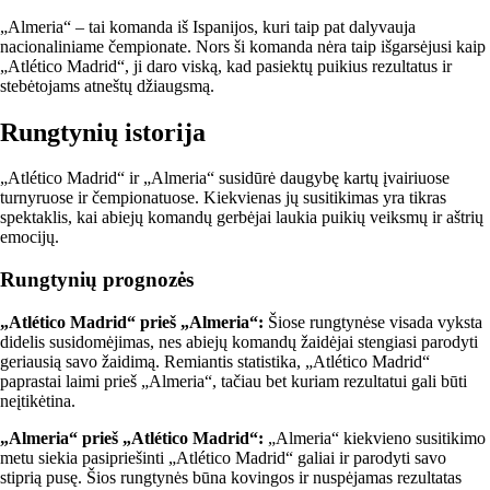
„Almeria“ – tai komanda iš Ispanijos, kuri taip pat dalyvauja
nacionaliniame čempionate. Nors ši komanda nėra taip išgarsėjusi kaip
„Atlético Madrid“, ji daro viską, kad pasiektų puikius rezultatus ir
stebėtojams atneštų džiaugsmą.
Rungtynių istorija
„Atlético Madrid“ ir „Almeria“ susidūrė daugybę kartų įvairiuose
turnyruose ir čempionatuose. Kiekvienas jų susitikimas yra tikras
spektaklis, kai abiejų komandų gerbėjai laukia puikių veiksmų ir aštrių
emocijų.
Rungtynių prognozės
„Atlético Madrid“ prieš „Almeria“:
Šiose rungtynėse visada vyksta
didelis susidomėjimas, nes abiejų komandų žaidėjai stengiasi parodyti
geriausią savo žaidimą. Remiantis statistika, „Atlético Madrid“
paprastai laimi prieš „Almeria“, tačiau bet kuriam rezultatui gali būti
neįtikėtina.
„Almeria“ prieš „Atlético Madrid“:
„Almeria“ kiekvieno susitikimo
metu siekia pasipriešinti „Atlético Madrid“ galiai ir parodyti savo
stiprią pusę. Šios rungtynės būna kovingos ir nuspėjamas rezultatas