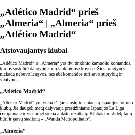
„Atlético Madrid“ prieš
„Almeria“ | „Almeria“ prieš
„Atlético Madrid“
Atstovaujantys klubai
„Atlético Madrid“ ir „Almeria“ yra dvi tinklinio kamuolio komandos,
kurios susidūrė daugybę kartų laukiniuose kovose. Šios rungtynės
niekada nebuvo lengvos, nes abi komandos turi savo stiprybių ir
ypatybių.
„Atlético Madrid“
„Atlético Madrid“ yra viena iš garsiausių ir seniausių Ispanijos futbolo
klubų. Jie daugelį metų dalyvauja prestižiniame Ispanijos La Liga
čempionate ir visuomet siekia aukštų rezultatų. Klubas turi didelį fanų
būrį ir garsų stadioną – „Wanda Metropolitano“.
„Almeria“