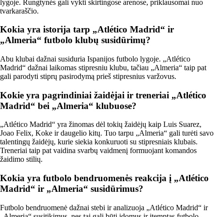
lygoje. Rungtynės gali vykti skirtingose arenose, priklausomai nuo
tvarkaraščio.
Kokia yra istorija tarp „Atlético Madrid“ ir
„Almeria“ futbolo klubų susidūrimų?
Abu klubai dažnai susiduria Ispanijos futbolo lygoje. „Atlético
Madrid“ dažnai laikomas stipresniu klubu, tačiau „Almeria“ taip pat
gali parodyti stiprų pasirodymą prieš stipresnius varžovus.
Kokie yra pagrindiniai žaidėjai ir treneriai „Atlético
Madrid“ bei „Almeria“ klubuose?
„Atlético Madrid“ yra žinomas dėl tokių žaidėjų kaip Luis Suarez,
Joao Felix, Koke ir daugelio kitų. Tuo tarpu „Almeria“ gali turėti savo
talentingų žaidėjų, kurie siekia konkuruoti su stipresniais klubais.
Treneriai taip pat vaidina svarbų vaidmenį formuojant komandos
žaidimo stilių.
Kokia yra futbolo bendruomenės reakcija į „Atlético
Madrid“ ir „Almeria“ susidūrimus?
Futbolo bendruomenė dažnai stebi ir analizuoja „Atlético Madrid“ ir
„Almeria“ susitikimus, nes tai gali būti įdomus ir įtemptas futbolo