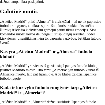
dažnai tampa tikra paslaptimi.
Galutinė mintis
„Atlético Madrid“ prieš „Almeria“ ir atvirkščiai – tai ne tik paprastos
futbolo rungtynės, tai tikras sporto šou, kuris traukia tūkstančius
žiūrovų ir leidžia kiekvienam gerbėjui patirti tikras emocijas. Šios
komandos nuolat kovos dėl pergalių ir įspūdingų rezultatų, todėl
kiekvienas jų susitikimas nėra tik paprasta varžybos, bet tikra futbolo
šventė.
Kas yra „Atlético Madrid“ ir „Almeria“ futbolo
klubai?
„Atlético Madrid“ yra vienas iš garsiausių Ispanijos futbolo klubų,
įsikūręs Madrido mieste. Tuo tarpu „Almeria“ yra futbolo klubas iš
Almerijos miesto, taip pat Ispanijoje. Abu klubai žaidžia Ispanijos
futbolo lygoje.
Kada ir kur vyko futbolo rungtynės tarp „Atlético
Madrid“ ir „Almeria“?
„Atlético Madrid“ ir „Almeria“ dažnai susiduria Ispanijos futbolo