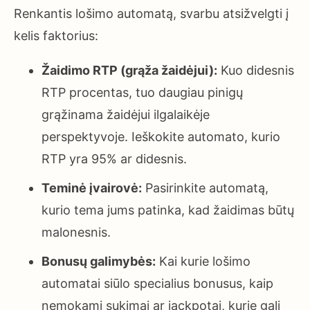
Renkantis lošimo automatą, svarbu atsižvelgti į
kelis faktorius:
Žaidimo RTP (grąža žaidėjui):
Kuo didesnis
RTP procentas, tuo daugiau pinigų
grąžinama žaidėjui ilgalaikėje
perspektyvoje. Ieškokite automato, kurio
RTP yra 95% ar didesnis.
Teminė įvairovė:
Pasirinkite automatą,
kurio tema jums patinka, kad žaidimas būtų
malonesnis.
Bonusų galimybės:
Kai kurie lošimo
automatai siūlo specialius bonusus, kaip
nemokami sukimai ar jackpotai, kurie gali