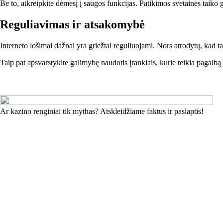
Be to, atkreipkite dėmesį į saugos funkcijas. Patikimos svetainės taiko
Reguliavimas ir atsakomybė
Interneto lošimai dažnai yra griežtai reguliuojami. Nors atrodytų, kad ta
Taip pat apsvarstykite galimybę naudotis įrankiais, kurie teikia pagal
Ar kazino renginiai tik mythas? Atskleidžiame faktus ir paslaptis!