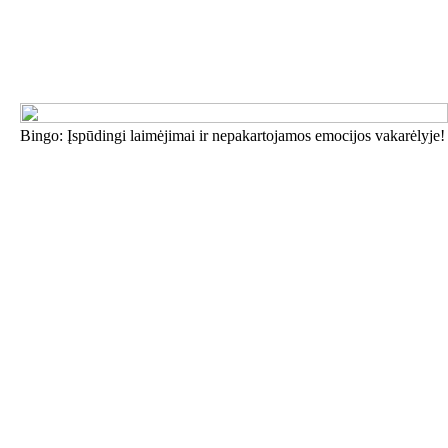
Bingo: Įspūdingi laimėjimai ir nepakartojamos emocijos vakarėlyje!