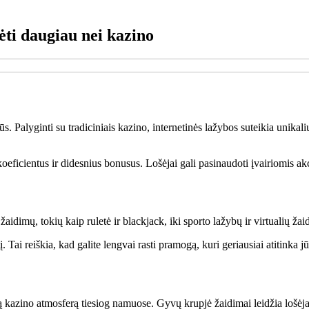
mėti daugiau nei kazino
s. Palyginti su tradiciniais kazino, internetinės lažybos suteikia unikalių
koeficientus ir didesnius bonusus. Lošėjai gali pasinaudoti įvairiomis a
aidimų, tokių kaip ruletė ir blackjack, iki sporto lažybų ir virtualių ž
. Tai reiškia, kad galite lengvai rasti pramogą, kuri geriausiai atitinka j
ą kazino atmosferą tiesiog namuose. Gyvų krupjė žaidimai leidžia lošėjams