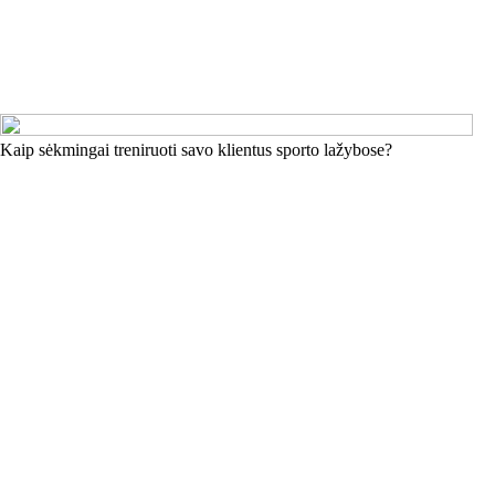
Kaip sėkmingai treniruoti savo klientus sporto lažybose?