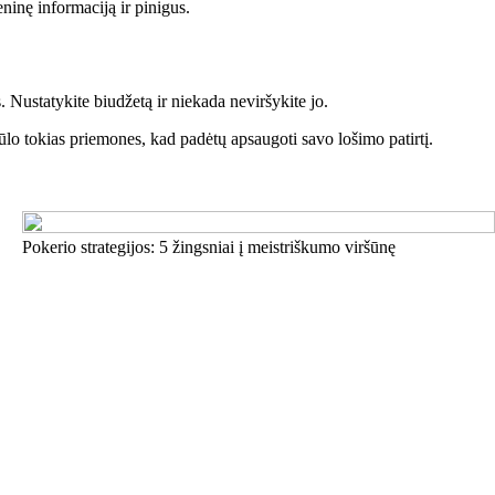
ninę informaciją ir pinigus.
. Nustatykite biudžetą ir niekada neviršykite jo.
lo tokias priemones, kad padėtų apsaugoti savo lošimo patirtį.
Pokerio strategijos: 5 žingsniai į meistriškumo viršūnę