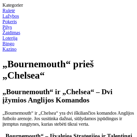
Kategorier
Ruletė
Lažybos
Pokeris
Pilys
Žaidimas
Loterija
Bingo
Kazino
„Bournemouth“ prieš
„Chelsea“
„Bournemouth“ ir „Chelsea“ – Dvi
įžymios Anglijos Komandos
„Bournemouth“ ir „Chelsea“ yra dvi iškiliančios komandos Anglijos
futbolo arenoje. Jos susitinka dažnai, siūlydamos įspūdingus ir
įtemptus rungtynes, kurias stebėti tikrai verta.
„Bournemouth“ – Įžvalgios Strategijos ir Talentingi