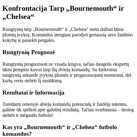
Konfrontacija Tarp „Bournemouth“ ir
„Chelsea“
Rungtynių tarp „Bournemouth“ ir „Chelsea“ metu dažnai būna
įdomių įvykių. Komandos stengiasi parodyti geriausią savo žaidimo
kokybę ir pasiekti pergales.
Rungtynių Prognozė
Rungtynių prognozuoti ne visada lengva, tačiau daugelis ekspertų
tikisi įtemptos kovos tarp šių dviejų komandų. Su kiekviena
rungtynių sekunde įvyksta įdomūs ir prognozuojami momentai, dėl
kurių verta stebėti šį susitikimą.
Rezultatai ir Informacija
Turėdami omenyje abiejų komandų potencialą ir žaidėjų talentus,
galime tik spėlioti apie galutinį rezultatą. Tačiau svarbiausia – tiesiog
stebėti ir mėgautis futbolu!
Kas yra „Bournemouth“ ir „Chelsea“ futbolo
komandos?