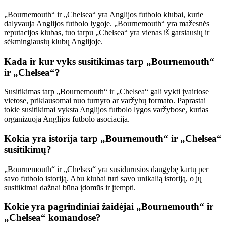
„Bournemouth“ ir „Chelsea“ yra Anglijos futbolo klubai, kurie
dalyvauja Anglijos futbolo lygoje. „Bournemouth“ yra mažesnės
reputacijos klubas, tuo tarpu „Chelsea“ yra vienas iš garsiausių ir
sėkmingiausių klubų Anglijoje.
Kada ir kur vyks susitikimas tarp „Bournemouth“
ir „Chelsea“?
Susitikimas tarp „Bournemouth“ ir „Chelsea“ gali vykti įvairiose
vietose, priklausomai nuo turnyro ar varžybų formato. Paprastai
tokie susitikimai vyksta Anglijos futbolo lygos varžybose, kurias
organizuoja Anglijos futbolo asociacija.
Kokia yra istorija tarp „Bournemouth“ ir „Chelsea“
susitikimų?
„Bournemouth“ ir „Chelsea“ yra susidūrusios daugybę kartų per
savo futbolo istoriją. Abu klubai turi savo unikalią istoriją, o jų
susitikimai dažnai būna įdomūs ir įtempti.
Kokie yra pagrindiniai žaidėjai „Bournemouth“ ir
„Chelsea“ komandose?