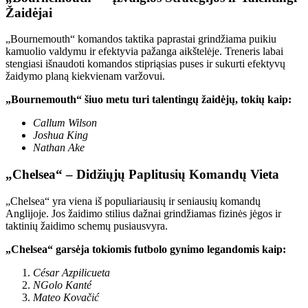
Žaidėjai
„Bournemouth“ komandos taktika paprastai grindžiama puikiu
kamuolio valdymu ir efektyvia pažanga aikštelėje. Treneris labai
stengiasi išnaudoti komandos stipriąsias puses ir sukurti efektyvų
žaidymo planą kiekvienam varžovui.
„Bournemouth“ šiuo metu turi talentingų žaidėjų, tokių kaip:
Callum Wilson
Joshua King
Nathan Ake
„Chelsea“ – Didžiųjų Paplitusių Komandų Vieta
„Chelsea“ yra viena iš populiariausių ir seniausių komandų
Anglijoje. Jos žaidimo stilius dažnai grindžiamas fizinės jėgos ir
taktinių žaidimo schemų pusiausvyra.
„Chelsea“ garsėja tokiomis futbolo gynimo legandomis kaip:
César Azpilicueta
NGolo Kanté
Mateo Kovačić