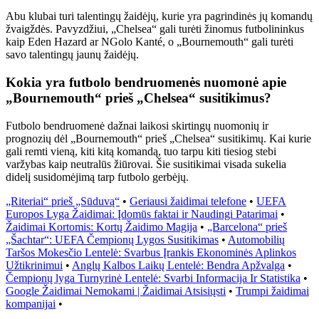
Abu klubai turi talentingų žaidėjų, kurie yra pagrindinės jų komandų
žvaigždės. Pavyzdžiui, „Chelsea“ gali turėti žinomus futbolininkus
kaip Eden Hazard ar NGolo Kanté, o „Bournemouth“ gali turėti
savo talentingų jaunų žaidėjų.
Kokia yra futbolo bendruomenės nuomonė apie
„Bournemouth“ prieš „Chelsea“ susitikimus?
Futbolo bendruomenė dažnai laikosi skirtingų nuomonių ir
prognozių dėl „Bournemouth“ prieš „Chelsea“ susitikimų. Kai kurie
gali remti vieną, kiti kitą komandą, tuo tarpu kiti tiesiog stebi
varžybas kaip neutralūs žiūrovai. Šie susitikimai visada sukelia
didelį susidomėjimą tarp futbolo gerbėjų.
„Riteriai“ prieš „Sūduvą“
•
Geriausi žaidimai telefone
•
UEFA
Europos Lyga Žaidimai: Įdomūs faktai ir Naudingi Patarimai
•
Žaidimai Kortomis: Kortų Žaidimo Magija
•
„Barcelona“ prieš
„Šachtar“: UEFA Čempionų Lygos Susitikimas
•
Automobilių
Taršos Mokesčio Lentelė: Svarbus Įrankis Ekonominės Aplinkos
Užtikrinimui
•
Anglų Kalbos Laikų Lentelė: Bendra Apžvalga
•
Čempionų lyga Turnyrinė Lentelė: Svarbi Informacija Ir Statistika
•
Google Žaidimai Nemokami | Žaidimai Atsisiųsti
•
Trumpi žaidimai
kompanijai
•