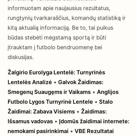
informuotam apie naujausius rezultatus,
rungtynių tvarkaraščius, komandų statistiką ir
kitą aktualią informaciją. Be to, tai puikus
būdas stebėti mėgstamą sportą ir būti
įtrauktam į futbolo bendruomenę bei
diskusijas.
Žalgirio Eurolyga Lentelė: Turnyrinės
Lentelės Analizė
•
Galvok Žaidimas:
Smegenų Suaugęms ir Vaikams
•
Anglijos
Futbolo Lygos Turnyrinė Lentele
•
Stalo
Žaidimai: Zabava Visiems
•
Žaidimas:
Išsamus vadovas
•
Įdomūs žaidimai internete:
nemokami pasirinkimai
•
VBE Rezultatai