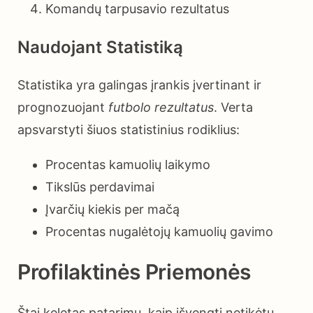
Komandų tarpusavio rezultatus
Naudojant Statistiką
Statistika yra galingas įrankis įvertinant ir
prognozuojant
futbolo rezultatus
. Verta
apsvarstyti šiuos statistinius rodiklius:
Procentas kamuolių laikymo
Tikslūs perdavimai
Įvarčių kiekis per mačą
Procentas nugalėtojų kamuolių gavimo
Profilaktinės Priemonės
Štai keletas patarimų, kaip išvengti netikėtų