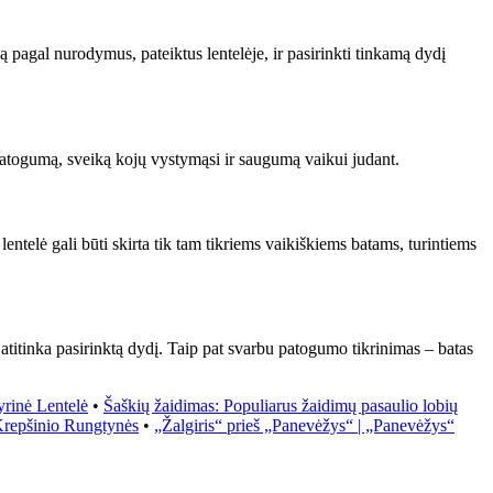
ją pagal nurodymus, pateiktus lentelėje, ir pasirinkti tinkamą dydį
 patogumą, sveiką kojų vystymąsi ir saugumą vaikui judant.
ntelė gali būti skirta tik tam tikriems vaikiškiems batams, turintiems
 atitinka pasirinktą dydį. Taip pat svarbu patogumo tikrinimas – batas
yrinė Lentelė
•
Šaškių žaidimas: Populiarus žaidimų pasaulio lobių
repšinio Rungtynės
•
„Žalgiris“ prieš „Panevėžys“ | „Panevėžys“