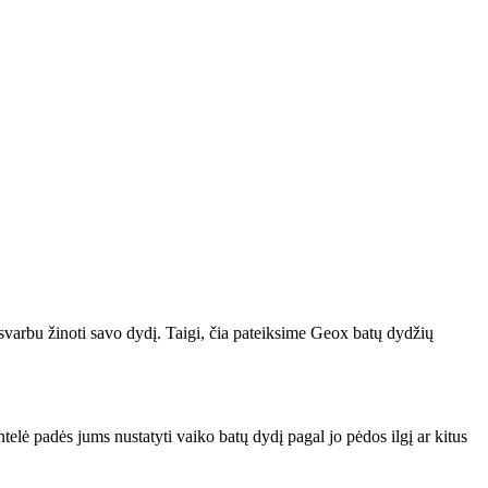
 svarbu žinoti savo dydį. Taigi, čia pateiksime Geox batų dydžių
ntelė padės jums nustatyti vaiko batų dydį pagal jo pėdos ilgį ar kitus