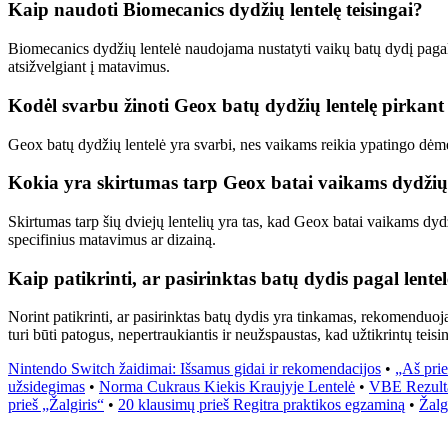
Kaip naudoti Biomecanics dydžių lentelę teisingai?
Biomecanics dydžių lentelė naudojama nustatyti vaikų batų dydį pagal jų
atsižvelgiant į matavimus.
Kodėl svarbu žinoti Geox batų dydžių lentelę pirkan
Geox batų dydžių lentelė yra svarbi, nes vaikams reikia ypatingo dėme
Kokia yra skirtumas tarp Geox batai vaikams dydžių l
Skirtumas tarp šių dviejų lentelių yra tas, kad Geox batai vaikams dyd
specifinius matavimus ar dizainą.
Kaip patikrinti, ar pasirinktas batų dydis pagal lent
Norint patikrinti, ar pasirinktas batų dydis yra tinkamas, rekomenduoj
turi būti patogus, nepertraukiantis ir neužspaustas, kad užtikrintų teis
Nintendo Switch žaidimai: Išsamus gidai ir rekomendacijos
•
„Aš prie
užsidegimas
•
Norma Cukraus Kiekis Kraujyje Lentelė
•
VBE Rezultat
prieš „Žalgiris“
•
20 klausimų prieš Regitra praktikos egzaminą
•
Žalg