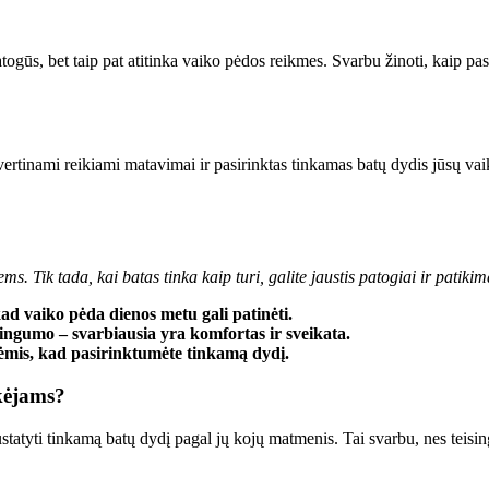
atogūs, bet taip pat atitinka vaiko pėdos reikmes. Svarbu žinoti, kaip p
ertinami reikiami matavimai ir pasirinktas tinkamas batų dydis jūsų vaiku
. Tik tada, kai batas tinka kaip turi, galite jaustis patogiai ir patikima
 kad vaiko pėda dienos metu gali patinėti.
dingumo – svarbiausia yra komfortas ir sveikata.
lėmis, kad pasirinktumėte tinkamą dydį.
rkėjams?
tatyti tinkamą batų dydį pagal jų kojų matmenis. Tai svarbu, nes teising