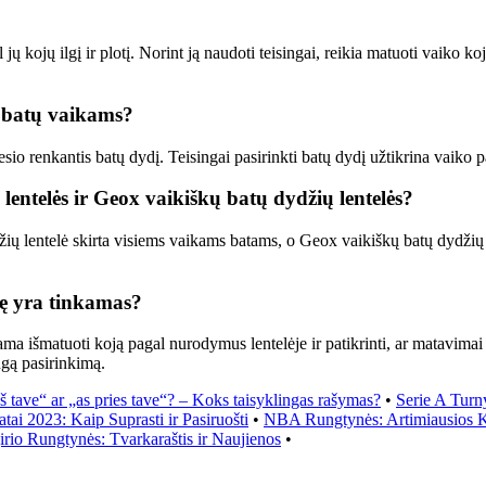
 kojų ilgį ir plotį. Norint ją naudoti teisingai, reikia matuoti vaiko ko
t batų vaikams?
sio renkantis batų dydį. Teisingai pasirinkti batų dydį užtikrina vaiko
entelės ir Geox vaikiškų batų dydžių lentelės?
žių lentelė skirta visiems vaikams batams, o Geox vaikiškų batų dydžių le
elę yra tinkamas?
ama išmatuoti koją pagal nurodymus lentelėje ir patikrinti, ar matavimai
ingą pasirinkimą.
š tave“ ar „as pries tave“? – Koks taisyklingas rašymas?
•
Serie A Turn
ai 2023: Kaip Suprasti ir Pasiruošti
•
NBA Rungtynės: Artimiausios K
irio Rungtynės: Tvarkaraštis ir Naujienos
•