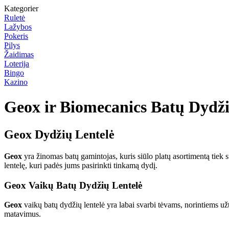
Kategorier
Ruletė
Lažybos
Pokeris
Pilys
Žaidimas
Loterija
Bingo
Kazino
Geox ir Biomecanics Batų Dydži
Geox Dydžių Lentelė
Geox
yra žinomas batų gamintojas, kuris siūlo platų asortimentą tiek 
lentelę, kuri padės jums pasirinkti tinkamą dydį.
Geox Vaikų Batų Dydžių Lentelė
Geox
vaikų batų dydžių lentelė yra labai svarbi tėvams, norintiems užti
matavimus.