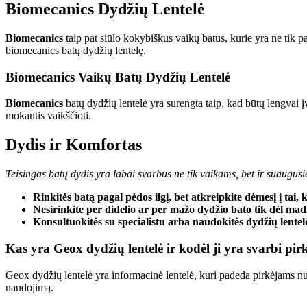
Biomecanics Dydžių Lentelė
Biomecanics
taip pat siūlo kokybiškus vaikų batus, kurie yra ne tik p
biomecanics batų dydžių lentelę.
Biomecanics Vaikų Batų Dydžių Lentelė
Biomecanics
batų dydžių lentelė yra surengta taip, kad būtų lengvai įv
mokantis vaikščioti.
Dydis ir Komfortas
Teisingas batų dydis yra labai svarbus ne tik vaikams, bet ir suaugusiems
Rinkitės batą pagal pėdos ilgį, bet atkreipkite dėmesį į tai,
Nesirinkite per didelio ar per mažo dydžio bato tik dėl ma
Konsultuokitės su specialistu arba naudokitės dydžių lente
Kas yra Geox dydžių lentelė ir kodėl ji yra svarbi pi
Geox dydžių lentelė yra informacinė lentelė, kuri padeda pirkėjams nus
naudojimą.