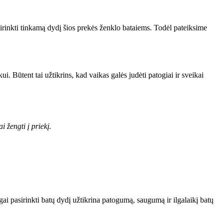
asirinkti tinkamą dydį šios prekės ženklo bataiems. Todėl pateiksime
i. Būtent tai užtikrins, kad vaikas galės judėti patogiai ir sveikai
i žengti į priekį.
ai pasirinkti batų dydį užtikrina patogumą, saugumą ir ilgalaikį batų