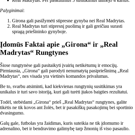
Real Madrytas: Per paskutinius 5 susitikimus laimėjo 4 kartus.
Palyginimai
:
Girona gali pasižymėti stipresne gynyba nei Real Madrytas.
Real Madrytas turi stipresnį puolimą ir gali greičiau surasti
spragą priešininko gynyboje.
Įdomūs Faktai apie „Girona“ ir „Real
Madrytas“ Rungtynes
Šiose rungtynėse gali pasitaikyti įvairių netikėtumų ir emocijų.
Pirmiausia, „Girona“ gali parodyti nenumatytą pasipriešinimą „Real
Madrytas“, nes visada yra vietinės komandos privalumas.
Be to, svarbu atsiminti, kad kiekvienas rungtynių susitikimas yra
unikalus ir turi savo istoriją, kuri gali turėti įtakos baigties rezultatui.
Todėl, stebėdami „Girona“ prieš „Real Madrytas“ rungtynes, galite
tikėtis ne tik kovos ant žolės, bet ir pasakiškų pasakojimų bei sportinio
dvasingumo.
Galų gale, futbolas yra žaidimas, kuris suteikia ne tik įdomumo ir
adrenalino, bet ir bendravimo galimybę tarp žmonių iš viso pasaulio.