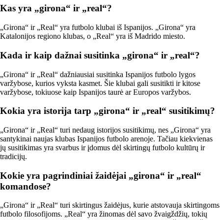
Kas yra „girona“ ir „real“?
„Girona“ ir „Real“ yra futbolo klubai iš Ispanijos. „Girona“ yra
Katalonijos regiono klubas, o „Real“ yra iš Madrido miesto.
Kada ir kaip dažnai susitinka „girona“ ir „real“?
„Girona“ ir „Real“ dažniausiai susitinka Ispanijos futbolo lygos
varžybose, kurios vyksta kasmet. Šie klubai gali susitikti ir kitose
varžybose, tokiuose kaip Ispanijos taurė ar Europos varžybos.
Kokia yra istorija tarp „girona“ ir „real“ susitikimų?
„Girona“ ir „Real“ turi nedaug istorijos susitikimų, nes „Girona“ yra
santykinai naujas klubas Ispanijos futbolo arenoje. Tačiau kiekvienas
jų susitikimas yra svarbus ir įdomus dėl skirtingų futbolo kultūrų ir
tradicijų.
Kokie yra pagrindiniai žaidėjai „girona“ ir „real“
komandose?
„Girona“ ir „Real“ turi skirtingus žaidėjus, kurie atstovauja skirtingoms
futbolo filosofijoms. „Real“ yra žinomas dėl savo žvaigždžių, tokių