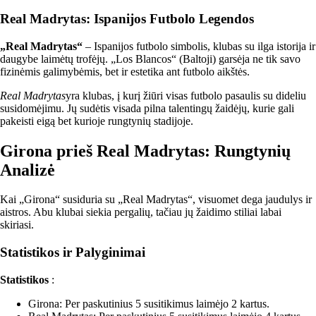
Real Madrytas: Ispanijos Futbolo Legendos
„Real Madrytas“
– Ispanijos futbolo simbolis, klubas su ilga istorija ir
daugybe laimėtų trofėjų. „Los Blancos“ (Baltoji) garsėja ne tik savo
fizinėmis galimybėmis, bet ir estetika ant futbolo aikštės.
Real Madrytas
yra klubas, į kurį žiūri visas futbolo pasaulis su dideliu
susidomėjimu. Jų sudėtis visada pilna talentingų žaidėjų, kurie gali
pakeisti eigą bet kurioje rungtynių stadijoje.
Girona prieš Real Madrytas: Rungtynių
Analizė
Kai „Girona“ susiduria su „Real Madrytas“, visuomet dega jaudulys ir
aistros. Abu klubai siekia pergalių, tačiau jų žaidimo stiliai labai
skiriasi.
Statistikos ir Palyginimai
Statistikos
:
Girona: Per paskutinius 5 susitikimus laimėjo 2 kartus.