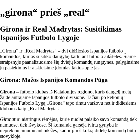
„girona“ prieš „real“
Girona ir Real Madrytas: Susitikimas
Ispanijos Futbolo Lygoje
„Girona“ ir „Real Madrytas“ – dvi didžiosios Ispanijos futbolo
komandos, kurios susitiko daugybę kartų ant futbolo aikštelės. Šiame
straipsnyje paanalizuosime šių dviejų komandų rungtynes, palyginsime
jų pasiekimus ir atskleisime įdomias faktus apie jas.
Girona: Mažos Ispanijos Komandos Pūga
Girona
– futbolo klubas iš Katalonijos regiono, kuris daugelį metų
žaidė antrajame Ispanijos futbolo divizione. Tačiau po kelionių į
Ispanijos Futbolo Lygą „Girona“ tapo rimtu varžovu net ir didiesiems
klubams kaip „Real Madrytas“.
Girona
turi aistringus rėmėjus, kurie nuolat palaiko savo komandą tiek
namuose, tiek išvykose. Ši komanda garsėja tvirta gynyba ir
neprekiaujamumu ant aikštės, kad ir prieš kokią didelę komandą būtų
stovykloje.