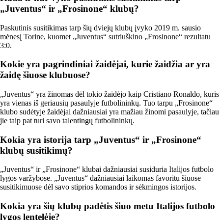
„Juventus“ ir „Frosinone“ klubų?
Paskutinis susitikimas tarp šių dviejų klubų įvyko 2019 m. sausio
mėnesį Torine, kuomet „Juventus“ sutriuškino „Frosinone“ rezultatu
3:0.
Kokie yra pagrindiniai žaidėjai, kurie žaidžia ar yra
žaidę šiuose klubuose?
„Juventus“ yra žinomas dėl tokio žaidėjo kaip Cristiano Ronaldo, kuris
yra vienas iš geriausių pasaulyje futbolininkų. Tuo tarpu „Frosinone“
klubo sudėtyje žaidėjai dažniausiai yra mažiau žinomi pasaulyje, tačiau
jie taip pat turi savo talentingų futbolininkų.
Kokia yra istorija tarp „Juventus“ ir „Frosinone“
klubų susitikimų?
„Juventus“ ir „Frosinone“ klubai dažniausiai susiduria Italijos futbolo
lygos varžybose. „Juventus“ dažniausiai laikomas favoritu šiuose
susitikimuose dėl savo stiprios komandos ir sėkmingos istorijos.
Kokia yra šių klubų padėtis šiuo metu Italijos futbolo
lygos lentelėje?