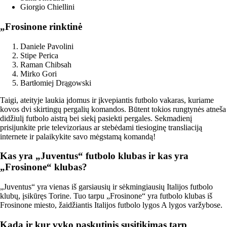
Giorgio Chiellini
„Frosinone rinktinė
Daniele Pavolini
Stipe Perica
Raman Chibsah
Mirko Gori
Bartłomiej Drągowski
Taigi, ateityje laukia įdomus ir įkvepiantis futbolo vakaras, kuriame
kovos dvi skirtingų pergalių komandos. Būtent tokios rungtynės atneša
didžiulį futbolo aistrą bei siekį pasiekti pergales. Sekmadienį
prisijunkite prie televizoriaus ar stebėdami tiesioginę transliaciją
internete ir palaikykite savo mėgstamą komandą!
Kas yra „Juventus“ futbolo klubas ir kas yra
„Frosinone“ klubas?
„Juventus“ yra vienas iš garsiausių ir sėkmingiausių Italijos futbolo
klubų, įsikūręs Torine. Tuo tarpu „Frosinone“ yra futbolo klubas iš
Frosinone miesto, žaidžiantis Italijos futbolo lygos A lygos varžybose.
Kada ir kur vyko paskutinis susitikimas tarp