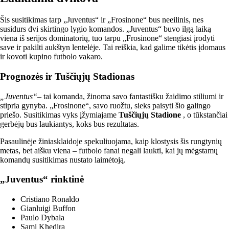
Šis susitikimas tarp „Juventus“ ir „Frosinone“ bus neeilinis, nes
susidurs dvi skirtingo lygio komandos. „Juventus“ buvo ilgą laiką
viena iš serijos dominatorių, tuo tarpu „Frosinone“ stengiasi įrodyti
save ir pakilti aukštyn lentelėje. Tai reiškia, kad galime tikėtis įdomaus
ir kovoti kupino futbolo vakaro.
Prognozės ir Tuščiųjų Stadionas
„Juventus“
– tai komanda, žinoma savo fantastišku žaidimo stiliumi ir
stipria gynyba. „Frosinone“, savo ruožtu, sieks paisyti šio galingo
priešo. Susitikimas vyks įžymiajame
Tuščiųjų Stadione
, o tūkstančiai
gerbėjų bus laukiantys, koks bus rezultatas.
Pasaulinėje žiniasklaidoje spekuliuojama, kaip klostysis šis rungtynių
metas, bet aišku viena – futbolo fanai negali laukti, kai jų mėgstamų
komandų susitikimas nustato laimėtoją.
„Juventus“ rinktinė
Cristiano Ronaldo
Gianluigi Buffon
Paulo Dybala
Sami Khedira