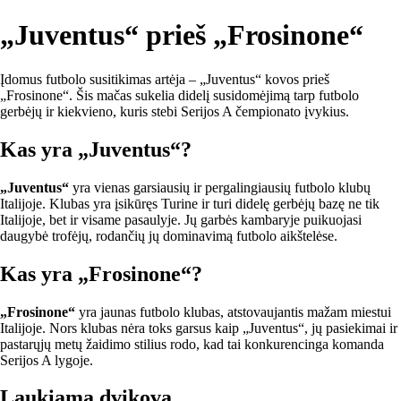
„Juventus“ prieš „Frosinone“
Įdomus futbolo susitikimas artėja – „Juventus“ kovos prieš
„Frosinone“. Šis mačas sukelia didelį susidomėjimą tarp futbolo
gerbėjų ir kiekvieno, kuris stebi Serijos A čempionato įvykius.
Kas yra „Juventus“?
„Juventus“
yra vienas garsiausių ir pergalingiausių futbolo klubų
Italijoje. Klubas yra įsikūręs Turine ir turi didelę gerbėjų bazę ne tik
Italijoje, bet ir visame pasaulyje. Jų garbės kambaryje puikuojasi
daugybė trofėjų, rodančių jų dominavimą futbolo aikštelėse.
Kas yra „Frosinone“?
„Frosinone“
yra jaunas futbolo klubas, atstovaujantis mažam miestui
Italijoje. Nors klubas nėra toks garsus kaip „Juventus“, jų pasiekimai ir
pastarųjų metų žaidimo stilius rodo, kad tai konkurencinga komanda
Serijos A lygoje.
Laukiama dvikova