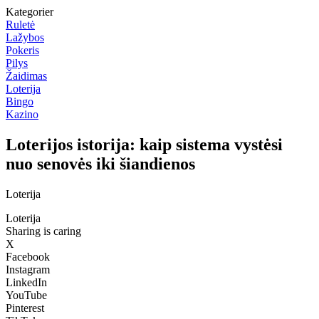
Kategorier
Ruletė
Lažybos
Pokeris
Pilys
Žaidimas
Loterija
Bingo
Kazino
Loterijos istorija: kaip sistema vystėsi
nuo senovės iki šiandienos
Loterija
Loterija
Sharing is caring
X
Facebook
Instagram
LinkedIn
YouTube
Pinterest