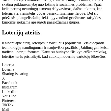
skatina priklausomybę nuo lošimų ir socialines problemas. Ypač
kelia nerimą neturtingų asmenų dalyvavimas, dažnai tikintis, kad
loterija yra vienintelis būdas pasiekti finansinę gerovę. Dėl šių
priežasčių daugelis šalių siekia įgyvendinti griežtesnes taisykles,
kuriomis siekiama apsaugoti pažeidžiamas grupes.
Loterijų ateitis
Kalbant apie ateitį, loterijos ir toliau bus populiarūs. Vis didėjantis
technologijų naudingumas ir naujoviška požiūris į žaidimą gali keisti
tradicinį loterijų formatą. Kartu su būtinybe išlaikyti etišką praktiką,
loterijos turės prisitaikyti, kad atitiktų modernių vartotojų lūkesčius.
Loterija
Loterija
Sharing is caring
X
Facebook
Instagram
LinkedIn
YouTube
Pinterest
TikTok
Mail