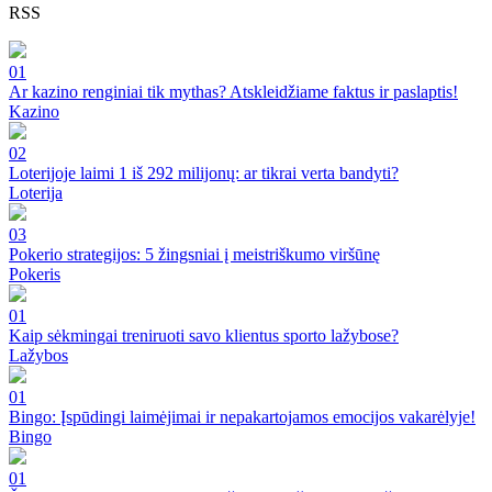
RSS
01
Ar kazino renginiai tik mythas? Atskleidžiame faktus ir paslaptis!
Kazino
02
Loterijoje laimi 1 iš 292 milijonų: ar tikrai verta bandyti?
Loterija
03
Pokerio strategijos: 5 žingsniai į meistriškumo viršūnę
Pokeris
01
Kaip sėkmingai treniruoti savo klientus sporto lažybose?
Lažybos
01
Bingo: Įspūdingi laimėjimai ir nepakartojamos emocijos vakarėlyje!
Bingo
01