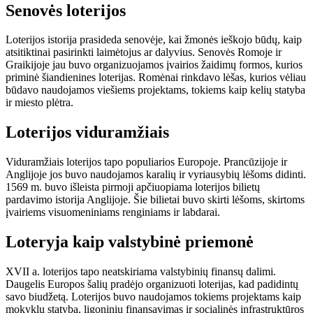
Senovės loterijos
Loterijos istorija prasideda senovėje, kai žmonės ieškojo būdų, kaip
atsitiktinai pasirinkti laimėtojus ar dalyvius. Senovės Romoje ir
Graikijoje jau buvo organizuojamos įvairios žaidimų formos, kurios
priminė šiandienines loterijas. Romėnai rinkdavo lėšas, kurios vėliau
būdavo naudojamos viešiems projektams, tokiems kaip kelių statyba
ir miesto plėtra.
Loterijos viduramžiais
Viduramžiais loterijos tapo populiarios Europoje. Prancūzijoje ir
Anglijoje jos buvo naudojamos karalių ir vyriausybių lėšoms didinti.
1569 m. buvo išleista pirmoji apčiuopiama loterijos bilietų
pardavimo istorija Anglijoje. Šie bilietai buvo skirti lėšoms, skirtoms
įvairiems visuomeniniams renginiams ir labdarai.
Loteryja kaip valstybinė priemonė
XVII a. loterijos tapo neatskiriama valstybinių finansų dalimi.
Daugelis Europos šalių pradėjo organizuoti loterijas, kad padidintų
savo biudžetą. Loterijos buvo naudojamos tokiems projektams kaip
mokyklų statyba, ligoninių finansavimas ir socialinės infrastruktūros