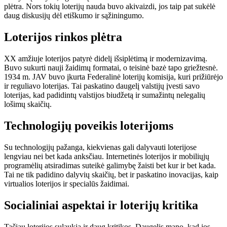
plėtra. Nors tokių loterijų nauda buvo akivaizdi, jos taip pat sukėlė
daug diskusijų dėl etiškumo ir sąžiningumo.
Loterijos rinkos plėtra
XX amžiuje loterijos patyrė didelį išsiplėtimą ir modernizavimą.
Buvo sukurti nauji žaidimų formatai, o teisinė bazė tapo griežtesnė.
1934 m. JAV buvo įkurta Federalinė loterijų komisija, kuri prižiūrėjo
ir reguliavo loterijas. Tai paskatino daugelį valstijų įvesti savo
loterijas, kad padidintų valstijos biudžetą ir sumažintų nelegalių
lošimų skaičių.
Technologijų poveikis loterijoms
Su technologijų pažanga, kiekvienas gali dalyvauti loterijose
lengviau nei bet kada anksčiau. Internetinės loterijos ir mobiliųjų
programėlių atsiradimas suteikė galimybę žaisti bet kur ir bet kada.
Tai ne tik padidino dalyvių skaičių, bet ir paskatino inovacijas, kaip
virtualios loterijos ir specialūs žaidimai.
Socialiniai aspektai ir loterijų kritika
Tačiau loterijos sulaukia ir daug kritikos. Daugelis mano, kad jos