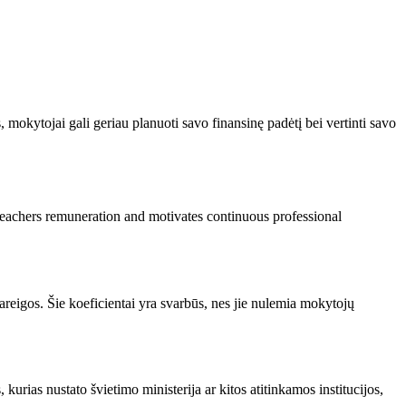
, mokytojai gali geriau planuoti savo finansinę padėtį bei vertinti savo
f teachers remuneration and motivates continuous professional
 pareigos. Šie koeficientai yra svarbūs, nes jie nulemia mokytojų
kurias nustato švietimo ministerija ar kitos atitinkamos institucijos,