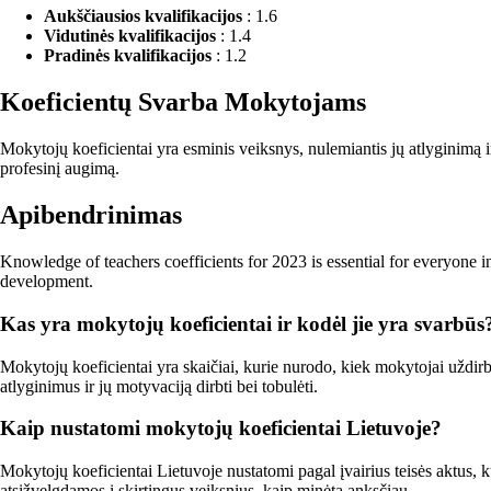
Aukščiausios kvalifikacijos
: 1.6
Vidutinės kvalifikacijos
: 1.4
Pradinės kvalifikacijos
: 1.2
Koeficientų Svarba Mokytojams
Mokytojų koeficientai yra esminis veiksnys, nulemiantis jų atlyginimą ir 
profesinį augimą.
Apibendrinimas
Knowledge of teachers coefficients for 2023 is essential for everyone i
development.
Kas yra mokytojų koeficientai ir kodėl jie yra svarbūs
Mokytojų koeficientai yra skaičiai, kurie nurodo, kiek mokytojai uždirba 
atlyginimus ir jų motyvaciją dirbti bei tobulėti.
Kaip nustatomi mokytojų koeficientai Lietuvoje?
Mokytojų koeficientai Lietuvoje nustatomi pagal įvairius teisės aktus, ku
atsižvelgdamos į skirtingus veiksnius, kaip minėta anksčiau.