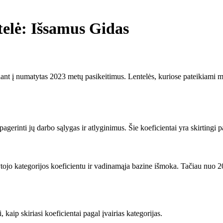
elė: Išsamus Gidas
ant į numatytas 2023 metų pasikeitimus. Lentelės, kuriose pateikiami mo
gerinti jų darbo sąlygas ir atlyginimus. Šie koeficientai yra skirtingi 
ojo kategorijos koeficientu ir vadinamąja bazine išmoka. Tačiau nuo 2
kaip skiriasi koeficientai pagal įvairias kategorijas.