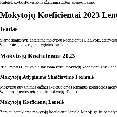
Ruletė
Lažybos
Pokeris
Pilys
Žaidimas
Loterija
Bingo
Kazino
Mokytojų Koeficientai 2023 Lent
Įvadas
Šiame straipsnyje aptarsime mokytojų koeficientus Lietuvoje, atsižvelgi
šios profesijos vertę ir atlyginimo struktūrą.
Mokytojų Koeficientai 2023
2023 metais Lietuvoje numatoma keisti mokytojų koeficientus siekiant pa
Mokytojų Atlyginimo Skaičiavimo Formulė
Mokytojų atlyginimas dažnai skaičiuojamas remiantis konkrečios mokyt
švietimo sistemos reformas ir mokytojų iššūkius.
Mokytojų Koeficientų Lentelė
Žemiau pateikiama mokytojų koeficientų lentelė, kurioje galite pamatyti, 