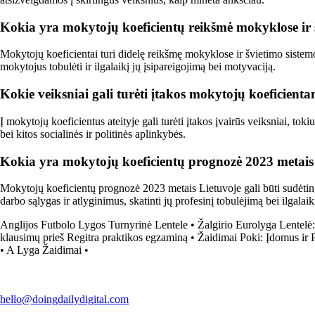
Kokia yra mokytojų koeficientų reikšmė mokyklose ir š
Mokytojų koeficientai turi didelę reikšmę mokyklose ir švietimo sistemoje,
mokytojus tobulėti ir ilgalaikį jų įsipareigojimą bei motyvaciją.
Kokie veiksniai gali turėti įtakos mokytojų koeficienta
Į mokytojų koeficientus ateityje gali turėti įtakos įvairūs veiksniai, tok
bei kitos socialinės ir politinės aplinkybės.
Kokia yra mokytojų koeficientų prognozė 2023 metais
Mokytojų koeficientų prognozė 2023 metais Lietuvoje gali būti sudėtinga
darbo sąlygas ir atlyginimus, skatinti jų profesinį tobulėjimą bei ilgalaik
Anglijos Futbolo Lygos Turnyrinė Lentele
•
Žalgirio Eurolyga Lentelė
klausimų prieš Regitra praktikos egzaminą
•
Žaidimai Poki: Įdomus ir P
•
A Lyga Žaidimai
•
hello@doingdailydigital.com