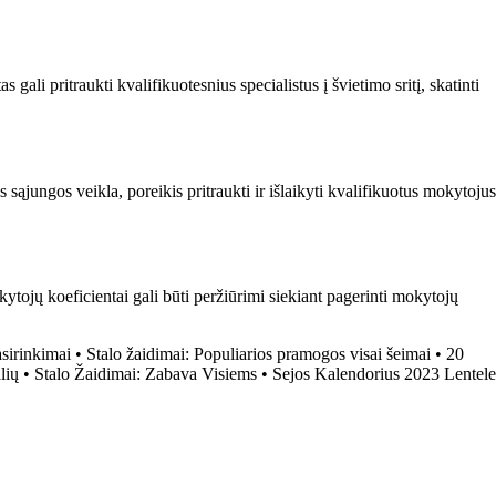
ali pritraukti kvalifikuotesnius specialistus į švietimo sritį, skatinti
s sąjungos veikla, poreikis pritraukti ir išlaikyti kvalifikuotus mokytojus
ytojų koeficientai gali būti peržiūrimi siekiant pagerinti mokytojų
sirinkimai
•
Stalo žaidimai: Populiarios pramogos visai šeimai
•
20
lių
•
Stalo Žaidimai: Zabava Visiems
•
Sejos Kalendorius 2023 Lentele