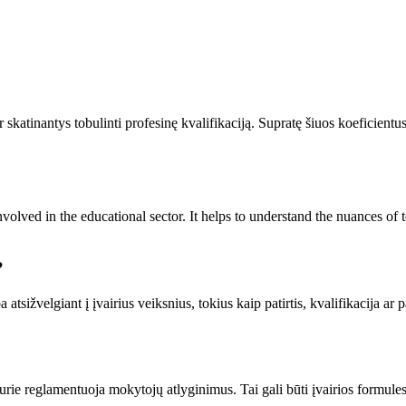
skatinantys tobulinti profesinę kvalifikaciją. Supratę šiuos koeficientus
nvolved in the educational sector. It helps to understand the nuances o
?
atsižvelgiant į įvairius veiksnius, tokius kaip patirtis, kvalifikacija ar
rie reglamentuoja mokytojų atlyginimus. Tai gali būti įvairios formules, 