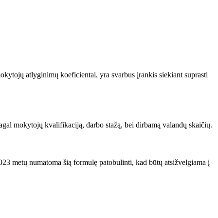
kytojų atlyginimų koeficientai, yra svarbus įrankis siekiant suprasti
pagal mokytojų kvalifikaciją, darbo stažą, bei dirbamą valandų skaičių.
023 metų numatoma šią formulę patobulinti, kad būtų atsižvelgiama į