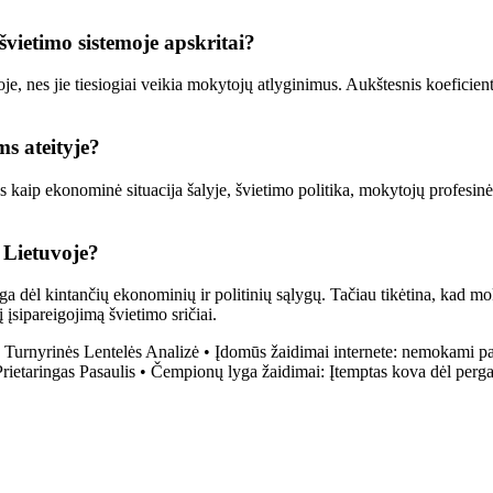
vietimo sistemoje apskritai?
 nes jie tiesiogiai veikia mokytojų atlyginimus. Aukštesnis koeficientas g
ms ateityje?
ius kaip ekonominė situacija šalyje, švietimo politika, mokytojų profesinė
 Lietuvoje?
 dėl kintančių ekonominių ir politinių sąlygų. Tačiau tikėtina, kad mok
į įsipareigojimą švietimo sričiai.
: Turnyrinės Lentelės Analizė
•
Įdomūs žaidimai internete: nemokami pa
rietaringas Pasaulis
•
Čempionų lyga žaidimai: Įtemptas kova dėl perga