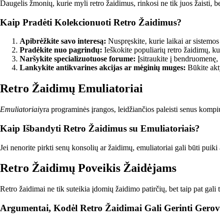
Daugelis žmonių, kurie myli retro žaidimus, rinkosi ne tik juos žaisti, bet
Kaip Pradėti Kolekcionuoti Retro Žaidimus?
Apibrėžkite savo interesą:
Nuspręskite, kurie laikai ar sistemos
Pradėkite nuo pagrindų:
Ieškokite populiarių retro žaidimų, kur
Naršykite specializuotuose forume:
Įsitraukite į bendruomenę, 
Lankykite antikvarines akcijas ar mėginių muges:
Būkite akty
Retro Žaidimų Emuliatoriai
Emuliatoriai
yra programinės įrangos, leidžiančios paleisti senus kompiu
Kaip Išbandyti Retro Žaidimus su Emuliatoriais?
Jei nenorite pirkti senų konsolių ar žaidimų, emuliatoriai gali būti puiki 
Retro Žaidimų Poveikis Žaidėjams
Retro žaidimai ne tik suteikia įdomių žaidimo patirčių, bet taip pat gali
Argumentai, Kodėl Retro Žaidimai Gali Gerinti Gerov