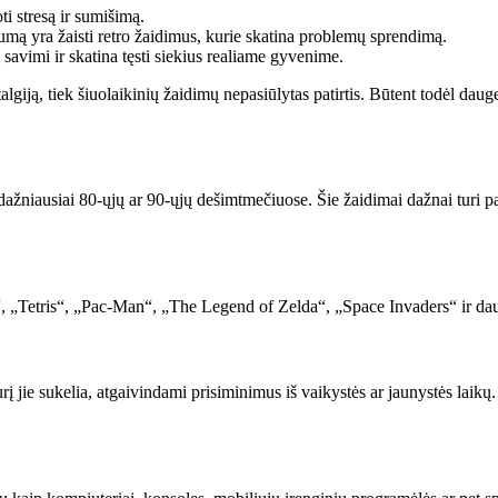
i stresą ir sumišimą.
mą yra žaisti retro žaidimus, kurie skatina problemų sprendimą.
savimi ir skatina tęsti siekius realiame gyvenime.
stalgiją, tiek šiuolaikinių žaidimų nepasiūlytas patirtis. Būtent todėl d
, dažniausiai 80-ųjų ar 90-ųjų dešimtmečiuose. Šie žaidimai dažnai turi 
„Tetris“, „Pac-Man“, „The Legend of Zelda“, „Space Invaders“ ir daugelis 
į jie sukelia, atgaivindami prisiminimus iš vaikystės ar jaunystės laikų.