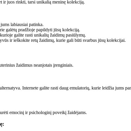
 ir juos rinkti, tarsi unikalią meninę kolekciją.
 jums labiausiai patinka.
ie galėtų pradžioje papildyti jūsų kolekciją.
kurioje galite rasti unikalių žaidimų pasiūlymų.
vūs ir ieškokite retų žaidimų, kurie gali būti svarbus jūsų kolekcijai.
terinius žaidimus neanjotais įrenginiais.
alternatyva. Internete galite rasti daug emulatorių, kurie leidžia jums pam
 turėti emocinį ir psichologinį poveikį žaidėjams.
ę: