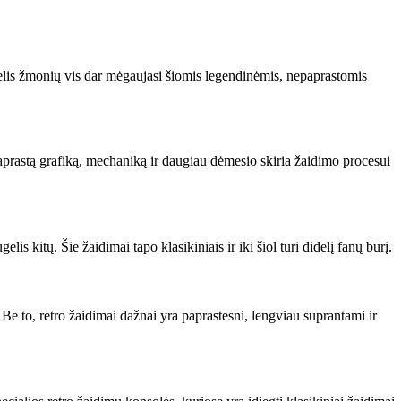
augelis žmonių vis dar mėgaujasi šiomis legendinėmis, nepaprastomis
paprastą grafiką, mechaniką ir daugiau dėmesio skiria žaidimo procesui
kitų. Šie žaidimai tapo klasikiniais ir iki šiol turi didelį fanų būrį.
 Be to, retro žaidimai dažnai yra paprastesni, lengviau suprantami ir