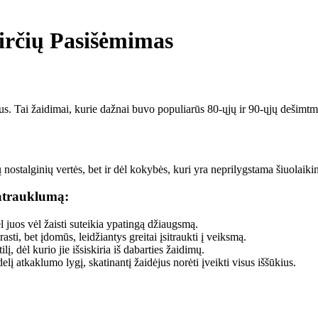
tirčių Pasišėmimas
kus. Tai žaidimai, kurie dažnai buvo populiarūs 80-ųjų ir 90-ųjų dešimtme
ų nostalginių vertės, bet ir dėl kokybės, kuri yra neprilygstama šiuolai
atrauklumą:
juos vėl žaisti suteikia ypatingą džiaugsmą.
sti, bet įdomūs, leidžiantys greitai įsitraukti į veiksmą.
lį, dėl kurio jie išsiskiria iš dabarties žaidimų.
elį atkaklumo lygį, skatinantį žaidėjus norėti įveikti visus iššūkius.