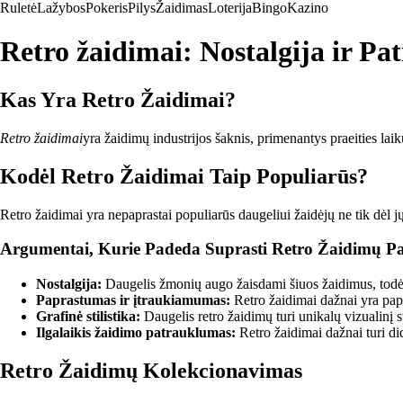
Ruletė
Lažybos
Pokeris
Pilys
Žaidimas
Loterija
Bingo
Kazino
Retro žaidimai: Nostalgija ir Pa
Kas Yra Retro Žaidimai?
Retro žaidimai
yra žaidimų industrijos šaknis, primenantys praeities lai
Kodėl Retro Žaidimai Taip Populiarūs?
Retro žaidimai yra nepaprastai populiarūs daugeliui žaidėjų ne tik dėl j
Argumentai, Kurie Padeda Suprasti Retro Žaidimų P
Nostalgija:
Daugelis žmonių augo žaisdami šiuos žaidimus, todėl 
Paprastumas ir įtraukiamumas:
Retro žaidimai dažnai yra papra
Grafinė stilistika:
Daugelis retro žaidimų turi unikalų vizualinį sti
Ilgalaikis žaidimo patrauklumas:
Retro žaidimai dažnai turi did
Retro Žaidimų Kolekcionavimas