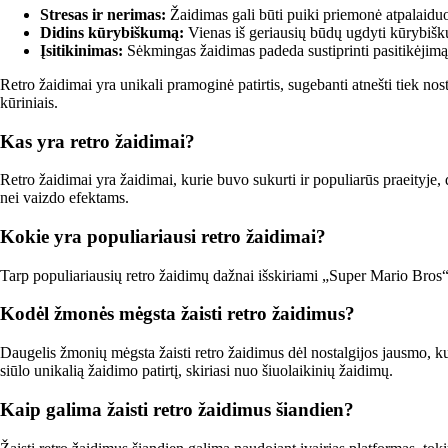
Stresas ir nerimas:
Žaidimas gali būti puiki priemonė atpalaiduot
Didins kūrybiškumą:
Vienas iš geriausių būdų ugdyti kūrybišku
Įsitikinimas:
Sėkmingas žaidimas padeda sustiprinti pasitikėjimą 
Retro žaidimai yra unikali pramoginė patirtis, sugebanti atnešti tiek no
kūriniais.
Kas yra retro žaidimai?
Retro žaidimai yra žaidimai, kurie buvo sukurti ir populiarūs praeityje
nei vaizdo efektams.
Kokie yra populiariausi retro žaidimai?
Tarp populiariausių retro žaidimų dažnai išskiriami „Super Mario Bros“, 
Kodėl žmonės mėgsta žaisti retro žaidimus?
Daugelis žmonių mėgsta žaisti retro žaidimus dėl nostalgijos jausmo, kur
siūlo unikalią žaidimo patirtį, skiriasi nuo šiuolaikinių žaidimų.
Kaip galima žaisti retro žaidimus šiandien?