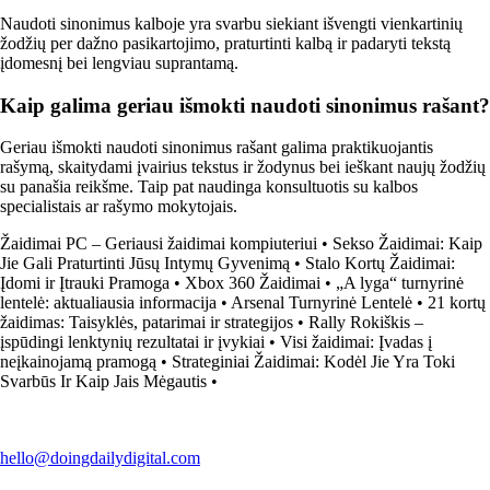
Naudoti sinonimus kalboje yra svarbu siekiant išvengti vienkartinių
žodžių per dažno pasikartojimo, praturtinti kalbą ir padaryti tekstą
įdomesnį bei lengviau suprantamą.
Kaip galima geriau išmokti naudoti sinonimus rašant?
Geriau išmokti naudoti sinonimus rašant galima praktikuojantis
rašymą, skaitydami įvairius tekstus ir žodynus bei ieškant naujų žodžių
su panašia reikšme. Taip pat naudinga konsultuotis su kalbos
specialistais ar rašymo mokytojais.
Žaidimai PC – Geriausi žaidimai kompiuteriui
•
Sekso Žaidimai: Kaip
Jie Gali Praturtinti Jūsų Intymų Gyvenimą
•
Stalo Kortų Žaidimai:
Įdomi ir Įtrauki Pramoga
•
Xbox 360 Žaidimai
•
„A lyga“ turnyrinė
lentelė: aktualiausia informacija
•
Arsenal Turnyrinė Lentelė
•
21 kortų
žaidimas: Taisyklės, patarimai ir strategijos
•
Rally Rokiškis –
įspūdingi lenktynių rezultatai ir įvykiai
•
Visi žaidimai: Įvadas į
neįkainojamą pramogą
•
Strateginiai Žaidimai: Kodėl Jie Yra Toki
Svarbūs Ir Kaip Jais Mėgautis
•
hello@doingdailydigital.com