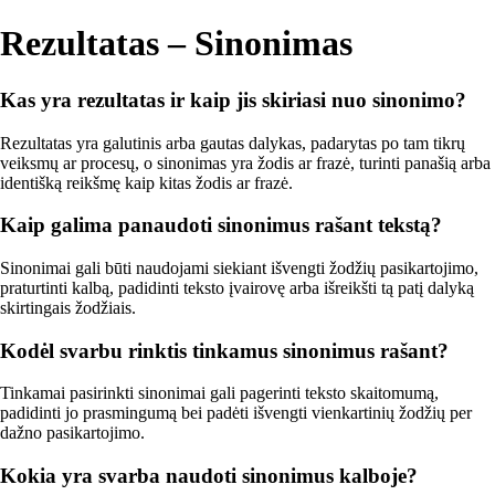
Rezultatas – Sinonimas
Kas yra rezultatas ir kaip jis skiriasi nuo sinonimo?
Rezultatas yra galutinis arba gautas dalykas, padarytas po tam tikrų
veiksmų ar procesų, o sinonimas yra žodis ar frazė, turinti panašią arba
identišką reikšmę kaip kitas žodis ar frazė.
Kaip galima panaudoti sinonimus rašant tekstą?
Sinonimai gali būti naudojami siekiant išvengti žodžių pasikartojimo,
praturtinti kalbą, padidinti teksto įvairovę arba išreikšti tą patį dalyką
skirtingais žodžiais.
Kodėl svarbu rinktis tinkamus sinonimus rašant?
Tinkamai pasirinkti sinonimai gali pagerinti teksto skaitomumą,
padidinti jo prasmingumą bei padėti išvengti vienkartinių žodžių per
dažno pasikartojimo.
Kokia yra svarba naudoti sinonimus kalboje?