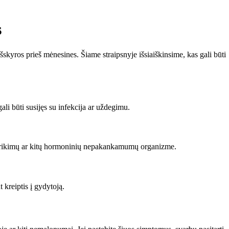
s
kyros prieš mėnesines. Šiame straipsnyje išsiaiškinsime, kas gali būti
ali būti susijęs su infekcija ar uždegimu.
s sutrikimų ar kitų hormoninių nepakankamumų organizme.
 kreiptis į gydytoją.