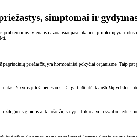
 priežastys, simptomai ir gydyma
 problemomis. Viena iš dažniausiai pasitaikančių problemų yra rudos išs
kti.
 iš pagrindinių priežasčių yra hormoniniai pokyčiai organizme. Taip pat g
ebi rudas išskyras prieš mėnesines. Tai gali būti dėl kiaušidžių veiklo
 ar uždegimas gimdos ar kiaušidžių srityje. Tokiu atveju svarbu nedelsiant