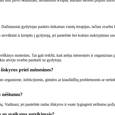
gali būti pilvo skausmas, nemalonūs kvapai, kartaus skonio pojūtis burno
ažniausiai gydytojas paskirs tinkamas vaistų terapijas, tačiau svarbu la
u nevilkinti ir kreiptis į gydytoją, jei pastebite bet kokius nukrypimus 
reiškinys moterims. Tai gali reikšti, kad artėja mėnesinės ir organizmas 
kiu atveju svarbu pasitarti su gydytoju.
 išskyros prieš mėnesines?
is organizme, infekcijomis, gimdos ar kiaušidžių problemomis ar netinka
su nėštumu?
. Vadinasi, jei pastebite rudas išskyros ir esate lygiagreti nėštumo požy
s su sveikatos sutrikimais?