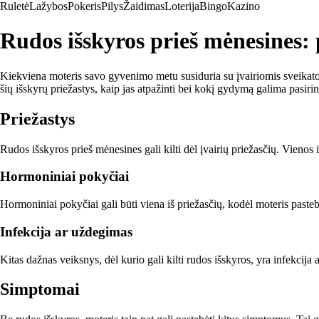
Ruletė
Lažybos
Pokeris
Pilys
Žaidimas
Loterija
Bingo
Kazino
Rudos išskyros prieš mėnesines:
Kiekviena moteris savo gyvenimo metu susiduria su įvairiomis sveikatos
šių išskyrų priežastys, kaip jas atpažinti bei kokį gydymą galima pasirin
Priežastys
Rudos išskyros prieš mėnesines gali kilti dėl įvairių priežasčių. Vienos
Hormoniniai pokyčiai
Hormoniniai pokyčiai gali būti viena iš priežasčių, kodėl moteris past
Infekcija ar uždegimas
Kitas dažnas veiksnys, dėl kurio gali kilti rudos išskyros, yra infekcija
Simptomai