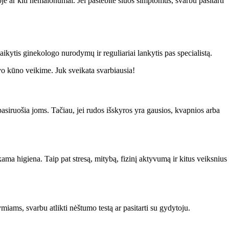
je ar kiti nemalonumai. Jei pastebite šiuos simptomus, svarbu pasitarti
ikytis ginekologo nurodymų ir reguliariai lankytis pas specialistą.
savo kūno veikime. Juk sveikata svarbiausia!
pasiruošia joms. Tačiau, jei rudos išskyros yra gausios, kvapnios arba
ma higiena. Taip pat stresą, mitybą, fizinį aktyvumą ir kitus veiksnius
miams, svarbu atlikti nėštumo testą ar pasitarti su gydytoju.