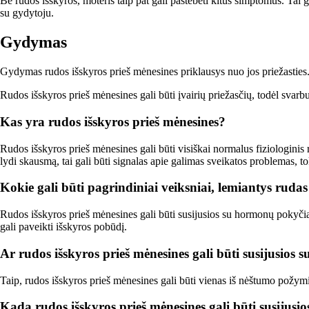
Be rudos išskyros, moteris taip pat gali pastebėti kitus simptomus. Tai 
su gydytoju.
Gydymas
Gydymas rudos išskyros prieš mėnesines priklausys nuo jos priežasties. D
Rudos išskyros prieš mėnesines gali būti įvairių priežasčių, todėl svarb
Kas yra rudos išskyros prieš mėnesines?
Rudos išskyros prieš mėnesines gali būti visiškai normalus fiziologinis 
lydi skausmą, tai gali būti signalas apie galimas sveikatos problemas, to
Kokie gali būti pagrindiniai veiksniai, lemiantys rudas
Rudos išskyros prieš mėnesines gali būti susijusios su hormonų pokyčia
gali paveikti išskyros pobūdį.
Ar rudos išskyros prieš mėnesines gali būti susijusios 
Taip, rudos išskyros prieš mėnesines gali būti vienas iš nėštumo požymių
Kada rudos išskyros prieš mėnesines gali būti susijusio