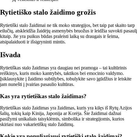
Rytietiško stalo žaidimo grožis
Rytietiški stalo žaidimai ne tik moko strategijos, bet taip pat skaito tarp
eilučių, atskleidžia žaidėjų asmenybės bruožus ir leidžia suvokti pasaulį
kitaip. Jie yra puikus būdas praleisti laiką su draugais ir šeima,
atsipalaiduoti ir išsigryninti mintis.
Išvada
Rytietiškas stalo žaidimas yra daugiau nei pramoga – tai kultūrinis
reiškinys, kuris moko kantrybės, taktikos bei emocinio valdymo.
Įsiklausykite į žaidimo subtilybes, tobulykite savo įgūdžius ir leiskite
jam nunešti į įvairias pasaulio kultūras.
Kas yra rytietiškas stalo žaidimas?
Rytietiškas stalo žaidimas yra žaidimas, kuris yra kilęs iš Rytų Azijos
šalių, tokių kaip Kinija, Japonija ar Korėja. Šie žaidimai dažnai
pasižymi unikaliais taisyklėmis, simbolika ir strategijomis, kurios
skiriasi nuo vakarietiškų stalo žaidimų.
Kokie yra populiariausi rytietiški stalo žaidimai?