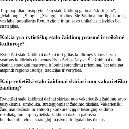
Tarp populiariausių rytietiškų stalo žaidimų galima išskirti „Go“,
„Mahjong“, „Shogi“, „Xiangqi“ ir kitus. Šie žaidimai turi ilgą istoriją,
yra labai populiarūs Rytų Azijoje ir turi savo unikalias taisykles bei
strategijas.
Kokia yra rytietiškų stalo žaidimų prasmė ir reikšmė
kultūroje?
Rytietiški stalo žaidimai dažnai turi gilias kultūrines šaknis ir yra
svarbus kultūrinis elementas Rytų Azijos šalyse. Šie žaidimai ne tik
skatina strateginį mąstymą ir loginį sprendimų priėmimą, bet taip pat
atspindi regiono istoriją, tradicijas ir vertybes.
Kaip rytietiški stalo žaidimai skiriasi nuo vakarietiškų
žaidimų?
Rytietiški stalo žaidimai dažnai skiriasi nuo vakarietiškų žaidimų savo
taisyklėmis, simbolika, strategijomis ir žaidimo tikslais. Vakarietiški
žaidimai dažniau orientuoti į konkurenciją ir tiesioginį žaidimo
rezultatą, tuo tarpu rytietiški žaidimai dažnai pabrėžia
bendradarbiavimą, strateginį mąstymą ir ilgalaikius tikslus.