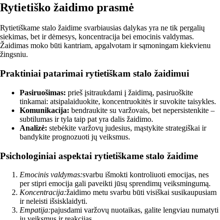
Rytietiško žaidimo prasmė
Rytietiškame stalo žaidime svarbiausias dalykas yra ne tik pergalių
siekimas, bet ir dėmesys, koncentracija bei emocinis valdymas.
Žaidimas moko būti kantriam, apgalvotam ir sąmoningam kiekvienu
žingsniu.
Praktiniai patarimai rytietiškam stalo žaidimui
Pasiruošimas:
prieš įsitraukdami į žaidimą, pasiruoškite
tinkamai: atsipalaiduokite, koncentruokitės ir suvokite taisykles.
Komunikacija:
bendraukite su varžovais, bet nepersistenkite –
subtilumas ir tyla taip pat yra dalis žaidimo.
Analizė:
stebėkite varžovų judesius, mąstykite strategiškai ir
bandykite prognozuoti jų veiksmus.
Psichologiniai aspektai rytietiškame stalo žaidime
Emocinis valdymas:
svarbu išmokti kontroliuoti emocijas, nes
per stipri emocija gali paveikti jūsų sprendimų veiksmingumą.
Koncentracija:
žaidimo metu svarbu būti visiškai susikaupusiam
ir neleisti išsisklaidyti.
Empatija:
pajusdami varžovų nuotaikas, galite lengviau numatyti
jų veiksmus ir reakcijas.