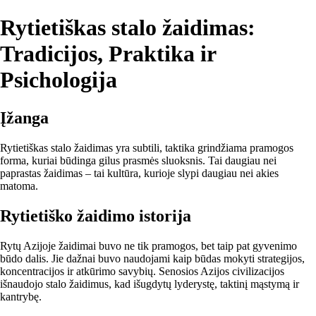
Rytietiškas stalo žaidimas:
Tradicijos, Praktika ir
Psichologija
Įžanga
Rytietiškas stalo žaidimas yra subtili, taktika grindžiama pramogos
forma, kuriai būdinga gilus prasmės sluoksnis. Tai daugiau nei
paprastas žaidimas – tai kultūra, kurioje slypi daugiau nei akies
matoma.
Rytietiško žaidimo istorija
Rytų Azijoje žaidimai buvo ne tik pramogos, bet taip pat gyvenimo
būdo dalis. Jie dažnai buvo naudojami kaip būdas mokyti strategijos,
koncentracijos ir atkūrimo savybių. Senosios Azijos civilizacijos
išnaudojo stalo žaidimus, kad išugdytų lyderystę, taktinį mąstymą ir
kantrybę.