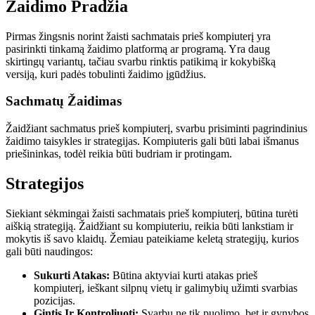
Žaidimo Pradžia
Pirmas žingsnis norint žaisti sachmatais prieš kompiuterį yra
pasirinkti tinkamą žaidimo platformą ar programą. Yra daug
skirtingų variantų, tačiau svarbu rinktis patikimą ir kokybišką
versiją, kuri padės tobulinti žaidimo įgūdžius.
Sachmatų Žaidimas
Žaidžiant sachmatus prieš kompiuterį, svarbu prisiminti pagrindinius
žaidimo taisykles ir strategijas. Kompiuteris gali būti labai išmanus
priešininkas, todėl reikia būti budriam ir protingam.
Strategijos
Siekiant sėkmingai žaisti sachmatais prieš kompiuterį, būtina turėti
aiškią strategiją. Žaidžiant su kompiuteriu, reikia būti lankstiam ir
mokytis iš savo klaidų. Žemiau pateikiame keletą strategijų, kurios
gali būti naudingos:
Sukurti Atakas:
Būtina aktyviai kurti atakas prieš
kompiuterį, ieškant silpnų vietų ir galimybių užimti svarbias
pozicijas.
Gintis Ir Kontroliuoti:
Svarbu ne tik puolimo, bet ir gynybos