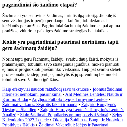
pagrindiniai šio žaidimo etapai?
Šachmatai yra senovinis žaidimas, turintis ilgą istoriją. Jie kilę iš
senovės Indijos ir perėjo per daugelį kultūrų, tobulėdamas ir
keičiantis per amžius. Pagrindiniai šachmatų žaidimo etapai apima
pradžios, vidurio ir pabaigos žaidimo strategijas bei taktikas.
Kokie yra pagrindiniai patarimai norintiems tapti
geru šachmatų žaidėju?
Norint tapti geru šachmatų žaidėju, svarbu daug žaisti, mokytis iš
pralaimėjimų, tobulinti savo strateginius įgūdžius, mokėti planuoti
ėjimus ir prognozuoti priešininko veiksmus. Taip pat svarbu stebėti
profesionalių žaidėjų partijas, mokytis iš jų sprendimų bei nuolat
tobulinti savo žaidimo įgūdžius.
Kaip efektyviai naudoti raktažodį savo tekstuose
•
Įdomūs žaidimai
internete: nemokami pasirinkimai
•
Ant Medinės Lentelės: Nauda ir
Kūrimo Būdai
•
Anglijos Futbolo Lygos Turnyrinė Lentele
•
Žaidimai vaikams: Svarbūs faktai ir nauda
•
Žalgirio Rungtynės
Tiesiogiai Šiandien
•
Žalgirio Eurolyga Lentelė: Turnyrinės Lentelės
Analizė
•
Stalo žaidimai: Populiarios pramogos visai šeimai
•
Sejos
Kalendorius 2023 Lentele
•
Okeanija Žaidimas: Bangų Ir Nuotykių
Pripildytas Iššūkis
•
Žaidimai Vakarėliui: Idėjos ir Patarimai