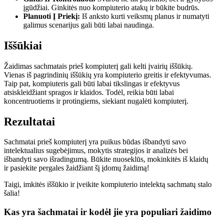
įgūdžiai. Ginkitės nuo kompiuterio atakų ir būkite budrūs.
Planuoti Į Priekį:
Iš anksto kurti veiksmų planus ir numatyti
galimus scenarijus gali būti labai naudinga.
Iššūkiai
Žaidimas sachmatais prieš kompiuterį gali kelti įvairių iššūkių.
Vienas iš pagrindinių iššūkių yra kompiuterio greitis ir efektyvumas.
Taip pat, kompiuteris gali būti labai tikslingas ir efektyvus
atsiskleidžiant spragos ir klaidos. Todėl, reikia būti labai
koncentruotiems ir protingiems, siekiant nugalėti kompiuterį.
Rezultatai
Sachmatai prieš kompiuterį yra puikus būdas išbandyti savo
intelektualius sugebėjimus, mokytis strategijos ir analizės bei
išbandyti savo išradingumą. Būkite nuoseklūs, mokinkitės iš klaidų
ir pasiekite pergales žaidžiant šį įdomų žaidimą!
Taigi, imkitės iššūkio ir įveikite kompiuterio intelektą sachmatų stalo
šalia!
Kas yra šachmatai ir kodėl jie yra populiari žaidimo