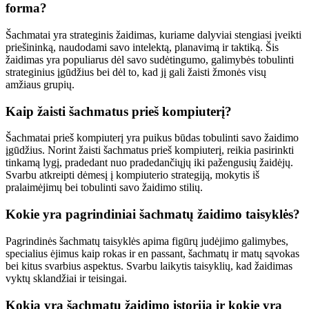
forma?
Šachmatai yra strateginis žaidimas, kuriame dalyviai stengiasi įveikti
priešininką, naudodami savo intelektą, planavimą ir taktiką. Šis
žaidimas yra populiarus dėl savo sudėtingumo, galimybės tobulinti
strateginius įgūdžius bei dėl to, kad jį gali žaisti žmonės visų
amžiaus grupių.
Kaip žaisti šachmatus prieš kompiuterį?
Šachmatai prieš kompiuterį yra puikus būdas tobulinti savo žaidimo
įgūdžius. Norint žaisti šachmatus prieš kompiuterį, reikia pasirinkti
tinkamą lygį, pradedant nuo pradedančiųjų iki pažengusių žaidėjų.
Svarbu atkreipti dėmesį į kompiuterio strategiją, mokytis iš
pralaimėjimų bei tobulinti savo žaidimo stilių.
Kokie yra pagrindiniai šachmatų žaidimo taisyklės?
Pagrindinės šachmatų taisyklės apima figūrų judėjimo galimybes,
specialius ėjimus kaip rokas ir en passant, šachmatų ir matų sąvokas
bei kitus svarbius aspektus. Svarbu laikytis taisyklių, kad žaidimas
vyktų sklandžiai ir teisingai.
Kokia yra šachmatų žaidimo istorija ir kokie yra