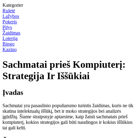
Kategorier
Ruletė
Lažybos
Pokeris
Pilys
Žaidimas
Loterija
Bingo
Kazino
Sachmatai prieš Kompiuterį:
Strategija Ir Iššūkiai
Įvadas
Sachmatai yra pasaulinio populiarumo turintis žaidimas, kuris ne tik
skatina intelektualų iššūkį, bet ir moko strategijos bei analizės
įgūdžių. Šiame straipsnyje aptarsime, kaip žaisti sachmatais prieš
kompiuterį, kokios strategijos gali būti naudingos ir kokius iššūkius
tai gali kelti.