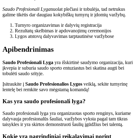
Saudo Profesionali Lyga
nuolat plečiasi ir tobulėja, tad netrukus
galime tikėtis dar daugiau kokybiškų turnyrų ir įdomių varžybų.
Turnyro organizavimas ir dalyvių registracija
Rezultatų skelbimas ir apdovanojimų ceremonijos
Lygos atstovų dalyvavimas tarptautinėse varžybose
Apibendrinimas
Saudo Profesionali Lyga
yra išskirtinė saudymo organizacija, kuri
įkvepia ir suburia saudo sporto entuziastus bei skatina augti bei
tobulėti saudo srityje.
Įsitraukite į
Saudo Profesionalios Lygos
veiklą, sekite turnyrinę
lentelę bei remkite savo mėgstamą komandą!
Kas yra saudo profesionali lyga?
Saudo profesionali lyga yra organizuotas sporto renginys, kuriame
dalyvauja profesionalūs šauliai, varžybos vyksta pagal tam tikras
taisykles ir yra skirtos demonstruoti šaulių įgūdžius bei talentą.
Kokie yra pagrindiniai reikalavimai norint