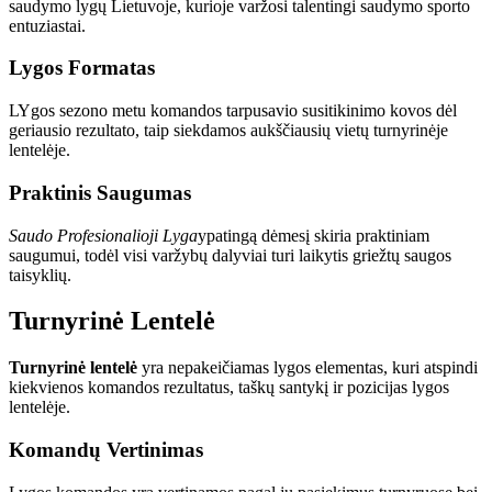
saudymo lygų Lietuvoje, kurioje varžosi talentingi saudymo sporto
entuziastai.
Lygos Formatas
LYgos sezono metu komandos tarpusavio susitikinimo kovos dėl
geriausio rezultato, taip siekdamos aukščiausių vietų turnyrinėje
lentelėje.
Praktinis Saugumas
Saudo Profesionalioji Lyga
ypatingą dėmesį skiria praktiniam
saugumui, todėl visi varžybų dalyviai turi laikytis griežtų saugos
taisyklių.
Turnyrinė Lentelė
Turnyrinė lentelė
yra nepakeičiamas lygos elementas, kuri atspindi
kiekvienos komandos rezultatus, taškų santykį ir pozicijas lygos
lentelėje.
Komandų Vertinimas