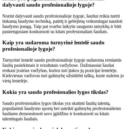
dalyvauti saudo profesionalioje lygoje?
Norint dalyvauti saudo profesionalioje lygoje, šauliui reikia turėti
tinkamą šaudymo techniką, patirtį ir gebėjimą veiksmingai naudoti
šaudymo įrangą. Taip pat svarbu laikytis saugumo taisyklių ir būti
pasirengusiam konkuruoti su kitais profesionaliais šauliais.
Kaip yra sudaroma turnyrinė lentelė saudo
profesionalioje lygoje?
Turnyrinė lentelė saudo profesionalioje lygoje sudaroma remiantis
šaulių pasiekimais ir rezultatais varžybose. Dažniausiai šauliai
renkasi įvairias varžybas, kurios turi įtakos jų pozicijai lentelėje.
Kiekvienas varžovas turi galimybę užsidirbti taškų, kurie nulems jo
vietą lentelėje.
Kokia yra saudo profesionalios lygos tikslas?
Saudo profesionalios lygos tikslas yra skatinti šaulių talentą,
populiarinti šaudymo sportą bei suteikti galimybę profesionaliems
šauliams demonstruoti savo įgūdžius ir konkuruoti su kitais
talentingais šauliais.