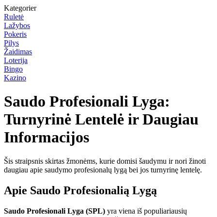
Kategorier
Ruletė
Lažybos
Pokeris
Pilys
Žaidimas
Loterija
Bingo
Kazino
Saudo Profesionali Lyga:
Turnyrinė Lentelė ir Daugiau
Informacijos
Šis straipsnis skirtas žmonėms, kurie domisi šaudymu ir nori žinoti
daugiau apie saudymo profesionalų lygą bei jos turnyrinę lentelę.
Apie Saudo Profesionalią Lygą
Saudo Profesionali Lyga (SPL)
yra viena iš populiariausių