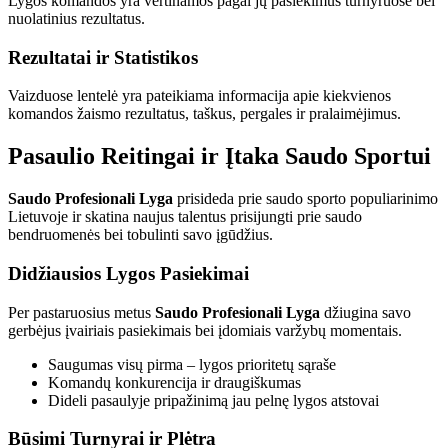
Lygos komandos yra vertinamos pagal jų pasiekimus turnyruose bei
nuolatinius rezultatus.
Rezultatai ir Statistikos
Vaizduose lentelė yra pateikiama informacija apie kiekvienos
komandos žaismo rezultatus, taškus, pergales ir pralaimėjimus.
Pasaulio Reitingai ir Įtaka Saudo Sportui
Saudo Profesionali Lyga
prisideda prie saudo sporto populiarinimo
Lietuvoje ir skatina naujus talentus prisijungti prie saudo
bendruomenės bei tobulinti savo įgūdžius.
Didžiausios Lygos Pasiekimai
Per pastaruosius metus
Saudo Profesionali Lyga
džiugina savo
gerbėjus įvairiais pasiekimais bei įdomiais varžybų momentais.
Saugumas visų pirma – lygos prioritetų sąraše
Komandų konkurencija ir draugiškumas
Dideli pasaulyje pripažinimą jau pelnę lygos atstovai
Būsimi Turnyrai ir Plėtra