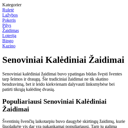
Kategorier
Ruletė
Lažybos
Pokeris
Pilys
Žaidimas
Loterija
Bingo
Kazino
Senoviniai Kalėdiniai Žaidimai
Senoviniai kalėdiniai žaidimai buvo ypatingas būdas švęsti šventes
tarp šeimos ir draugų. Šie tradiciniai žaidimai ne tik skatino
bendravimą, bet ir leido kiekvienam dalyvauti linksmybėse bei
patirti tikrąją kalėdinę dvasią.
Populiariausi Senoviniai Kalėdiniai
Žaidimai
Šventinių švenčių laikotarpiu buvo daugybė skirtingų žaidimų, kurie
šiuolaikėje vis dar yra pakankamai populiariausi. Tarp jų galima