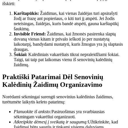
išskirti:
Karštapūkis:
Žaidimas, kai vienas žaidėjas turi apsirašyti
žodį ar frazę ant popieriaus, o kiti turi jį atspėti. Jei žodis
neteisingas, žaidėjas, kuris bandė atspėti, gauna karštapūkį
šaukimą.
Invisible Friend:
Žaidimas, kai žmonės pasirenka slaptą
dovaną vienas kitam ir privalo ieškoti jo per nustatytą
laikotarpį, bandydami nustatyti, kuris žmogus yra jų slaptasis
draugas.
Šokiai:
Kalėdiniais vakarėliais tikrai nepraleidžiami šokiai.
Taigi, tai taip pat laikomas vienu iš senovinių kalėdinių
žaidimų.
Praktiški Patarimai Dėl Senovinių
Kalėdinių Žaidimų Organizavimo
Norėdami sėkmingai surengti senovinius kalėdinius žaidimus,
turėtumėte laikytis keleto patarimų:
Planuokite iš anksto:
Pasiruošimas yra svarbiausias
sėkmingam vakarėliui organizuoti.
Atkreipkite dėmesį į sveikatą ir saugumą:
Užtikrinkite, kad
žaidimai būtų saugūs ir tinkami visiems dalyviams.