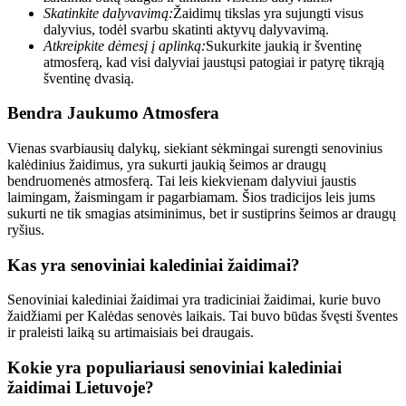
Skatinkite dalyvavimą:
Žaidimų tikslas yra sujungti visus
dalyvius, todėl svarbu skatinti aktyvų dalyvavimą.
Atkreipkite dėmesį į aplinką:
Sukurkite jaukią ir šventinę
atmosferą, kad visi dalyviai jaustųsi patogiai ir patyrę tikrąją
šventinę dvasią.
Bendra Jaukumo Atmosfera
Vienas svarbiausių dalykų, siekiant sėkmingai surengti senovinius
kalėdinius žaidimus, yra sukurti jaukią šeimos ar draugų
bendruomenės atmosferą. Tai leis kiekvienam dalyviui jaustis
laimingam, žaismingam ir pagarbiamam. Šios tradicijos leis jums
sukurti ne tik smagias atsiminimus, bet ir sustiprins šeimos ar draugų
ryšius.
Kas yra senoviniai kalediniai žaidimai?
Senoviniai kalediniai žaidimai yra tradiciniai žaidimai, kurie buvo
žaidžiami per Kalėdas senovės laikais. Tai buvo būdas švęsti šventes
ir praleisti laiką su artimaisiais bei draugais.
Kokie yra populiariausi senoviniai kalediniai
žaidimai Lietuvoje?