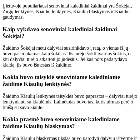
Lietuvoje populiariausi senoviniai kalediniai žaidimai yra Šokėjai,
Žirgų lenktynės, Kiaulių lenktynės, Kiaulių blaskymas ir Kiaulių
gaudymas.
Kaip vykdavo senoviniai kalediniai žaidimai
Šokėjai?
Žaidimo Šokėjai metu dalyviai susirinkdavo į ratą, o vienas iš jų
buvo pasirenkamas kaip šokėjas. Jis turėjo šokti įvairius šokius, o
kiti dalyviai turėjo atkartoti jo judesius. Jei kas nors padarydavo
klaidą, jis buvo išmestas iš žaidimo.
Kokia buvo taisyklė senoviniame kalediniame
žaidime Kiaulių lenktynės?
Žaidimo Kiaulių lenktynės taisyklės buvo paprastos – dalyviai turėjo
lenktyniauti su kiaulėmis. Laimėtojas buvo tas, kuris pirmas perėjo
finišą su savo kiaule.
Kokia prasmė buvo senoviniame kalediniame
žaidime Kiaulių blaskymas?
Žaidimo Kiaulių blaskymas tikslas buvo parodyti dalyvių ištvermę ir