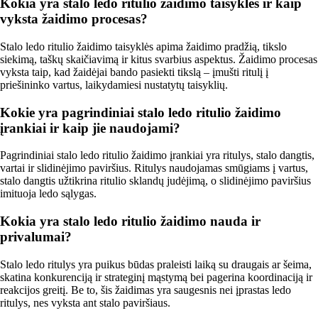
Kokia yra stalo ledo ritulio žaidimo taisyklės ir kaip
vyksta žaidimo procesas?
Stalo ledo ritulio žaidimo taisyklės apima žaidimo pradžią, tikslo
siekimą, taškų skaičiavimą ir kitus svarbius aspektus. Žaidimo procesas
vyksta taip, kad žaidėjai bando pasiekti tikslą – įmušti ritulį į
priešininko vartus, laikydamiesi nustatytų taisyklių.
Kokie yra pagrindiniai stalo ledo ritulio žaidimo
įrankiai ir kaip jie naudojami?
Pagrindiniai stalo ledo ritulio žaidimo įrankiai yra ritulys, stalo dangtis,
vartai ir slidinėjimo paviršius. Ritulys naudojamas smūgiams į vartus,
stalo dangtis užtikrina ritulio sklandų judėjimą, o slidinėjimo paviršius
imituoja ledo sąlygas.
Kokia yra stalo ledo ritulio žaidimo nauda ir
privalumai?
Stalo ledo ritulys yra puikus būdas praleisti laiką su draugais ar šeima,
skatina konkurenciją ir strateginį mąstymą bei pagerina koordinaciją ir
reakcijos greitį. Be to, šis žaidimas yra saugesnis nei įprastas ledo
ritulys, nes vyksta ant stalo paviršiaus.