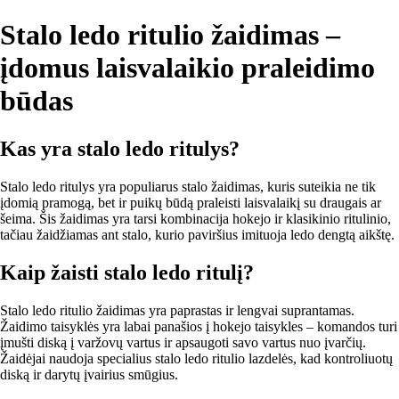
Stalo ledo ritulio žaidimas –
įdomus laisvalaikio praleidimo
būdas
Kas yra stalo ledo ritulys?
Stalo ledo ritulys yra populiarus stalo žaidimas, kuris suteikia ne tik
įdomią pramogą, bet ir puikų būdą praleisti laisvalaikį su draugais ar
šeima. Šis žaidimas yra tarsi kombinacija hokejo ir klasikinio ritulinio,
tačiau žaidžiamas ant stalo, kurio paviršius imituoja ledo dengtą aikštę.
Kaip žaisti stalo ledo ritulį?
Stalo ledo ritulio žaidimas yra paprastas ir lengvai suprantamas.
Žaidimo taisyklės yra labai panašios į hokejo taisykles – komandos turi
įmušti diską į varžovų vartus ir apsaugoti savo vartus nuo įvarčių.
Žaidėjai naudoja specialius stalo ledo ritulio lazdelės, kad kontroliuotų
diską ir darytų įvairius smūgius.