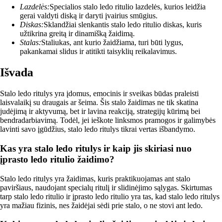
Lazdelės:
Specialios stalo ledo ritulio lazdelės, kurios leidžia
gerai valdyti diską ir daryti įvairius smūgius.
Diskas:
Sklandžiai slenkantis stalo ledo ritulio diskas, kuris
užtikrina greitą ir dinamišką žaidimą.
Stalas:
Staliukas, ant kurio žaidžiama, turi būti lygus,
pakankamai slidus ir atitikti taisyklių reikalavimus.
Išvada
Stalo ledo ritulys yra įdomus, emocinis ir sveikas būdas praleisti
laisvalaikį su draugais ar šeima. Šis stalo žaidimas ne tik skatina
judėjimą ir aktyvumą, bet ir lavina reakciją, strategijų kūrimą bei
bendradarbiavimą. Todėl, jei ieškote linksmos pramogos ir galimybės
lavinti savo įgūdžius, stalo ledo ritulys tikrai vertas išbandymo.
Kas yra stalo ledo ritulys ir kaip jis skiriasi nuo
įprasto ledo ritulio žaidimo?
Stalo ledo ritulys yra žaidimas, kuris praktikuojamas ant stalo
paviršiaus, naudojant specialų ritulį ir slidinėjimo sąlygas. Skirtumas
tarp stalo ledo ritulio ir įprasto ledo ritulio yra tas, kad stalo ledo ritulys
yra mažiau fizinis, nes žaidėjai sėdi prie stalo, o ne stovi ant ledo.