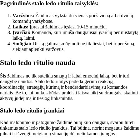
Pagrindinės stalo ledo ritulio taisyklės:
Varžybos:
Žaidimas vyksta du vienas prieš vieną arba dviejų
komandų varžybose.
Laikas:
Įprastai žaidimas tęsiasi 10-15 minučių.
Įvarčiai:
Komanda, kuri įmuša daugiausiai įvarčių per nustatytą
laiką, laimi.
Smūgiai:
Diską galima smūgiuoti ne tik tiesiai, bet ir per šoną,
siekiant aplenkti varžovus.
Stalo ledo ritulio nauda
Šis žaidimas ne tik suteikia smagų ir labai emocinį laiką, bet ir turi
daugybę naudos. Stalo ledo ritulys padeda gerinti reakciją,
koordinaciją, strategijų kūrimą ir bendradarbiavimą su komandos
nariais. Be to, tai puikus būdas praleisti laisvalaikį su draugais, skatinti
aktyvų judėjimą ir tiesiog linksmintis.
Stalo ledo ritulio įrankiai
Kad malonumo ir patogumo žaidime būtų kuo daugiau, svarbu turėti
tinkamus stalo ledo ritulio įrankius. Tai būtina, norint mėgautis žaidimu
pilnai ir išvengti neigiamų situacijų dėl netinkamos įrangos.