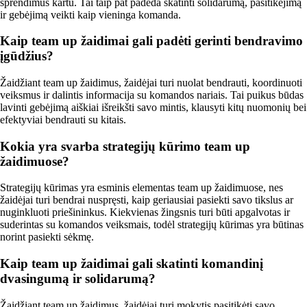
sprendimus kartu. Tai taip pat padeda skatinti solidarumą, pasitikėjimą
ir gebėjimą veikti kaip vieninga komanda.
Kaip team up žaidimai gali padėti gerinti bendravimo
įgūdžius?
Žaidžiant team up žaidimus, žaidėjai turi nuolat bendrauti, koordinuoti
veiksmus ir dalintis informacija su komandos nariais. Tai puikus būdas
lavinti gebėjimą aiškiai išreikšti savo mintis, klausyti kitų nuomonių bei
efektyviai bendrauti su kitais.
Kokia yra svarba strategijų kūrimo team up
žaidimuose?
Strategijų kūrimas yra esminis elementas team up žaidimuose, nes
žaidėjai turi bendrai nuspręsti, kaip geriausiai pasiekti savo tikslus ar
nuginkluoti priešininkus. Kiekvienas žingsnis turi būti apgalvotas ir
suderintas su komandos veiksmais, todėl strategijų kūrimas yra būtinas
norint pasiekti sėkmę.
Kaip team up žaidimai gali skatinti komandinį
dvasingumą ir solidarumą?
Žaidžiant team up žaidimus, žaidėjai turi mokytis pasitikėti savo