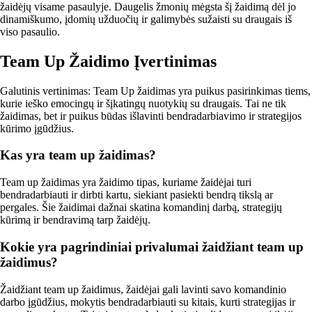
žaidėjų visame pasaulyje. Daugelis žmonių mėgsta šį žaidimą dėl jo
dinamiškumo, įdomių užduočių ir galimybės sužaisti su draugais iš
viso pasaulio.
Team Up Žaidimo Įvertinimas
Galutinis vertinimas: Team Up žaidimas yra puikus pasirinkimas tiems,
kurie ieško emocingų ir šįkatingų nuotykių su draugais. Tai ne tik
žaidimas, bet ir puikus būdas išlavinti bendradarbiavimo ir strategijos
kūrimo įgūdžius.
Kas yra team up žaidimas?
Team up žaidimas yra žaidimo tipas, kuriame žaidėjai turi
bendradarbiauti ir dirbti kartu, siekiant pasiekti bendrą tikslą ar
pergales. Šie žaidimai dažnai skatina komandinį darbą, strategijų
kūrimą ir bendravimą tarp žaidėjų.
Kokie yra pagrindiniai privalumai žaidžiant team up
žaidimus?
Žaidžiant team up žaidimus, žaidėjai gali lavinti savo komandinio
darbo įgūdžius, mokytis bendradarbiauti su kitais, kurti strategijas ir