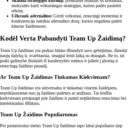
Skatina strategijos kūrimą:
Įveikdami iššūkius su komanda,
mokysitės kurti veiksmingas strategijas, kurios padės pasiekti
sėkmę.
Užkrauk adrenalino:
Greiti veiksmai, emocingi momentai ir
konkurencija suteikia adrenalino dozę, kurios negalima patirti
kituose žaidimuose.
Kodėl Verta Pabandyti Team Up Žaidimą?
Team Up žaidimas yra puikus būdas išbandyti savo gebėjimus, išmokti
naujų dalykų ir, svarbiausia, smagiai leisti laiką su draugais. Be to, tai
puiki galimybė išsiskirti iš kasdienybės rutinos ir įsilieti į įdomią ir
emocingą žaidimo pasaulį.
Ar Team Up Žaidimas Tinkamas Kiekvienam?
Team Up žaidimas yra universalus ir tinkamas visiems žaidėjams,
nepriklausomai nuo jų žaidimo patirties ar amžiaus. Tai leidžia
kiekvienam prisijungti prie žaidimo ir patirti neįtikėtinus emocinius bei
intelektualius iššūkius.
Team Up Žaidimo Populiarumas
Per pastaruosius metus Team Up žaidimas tapo labai populiarus tarp