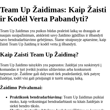
Team Up Žaidimas: Kaip Žaisti
ir Kodėl Verta Pabandyti?
Team Up žaidimas yra puikus būdas praleisti laiką su draugais ar
naujais susipažinimais, atskleisti savo žaidimo įgūdžius ir išbandyti
savo bendradarbiavimo gebėjimus. Šiame straipsnyje aptarsime, kaip
žaisti Team Up žaidimą ir kodėl verta jį išbandyti.
Kaip Zaisti Team Up Žaidimą?
Team Up žaidimo taisyklės yra paprastos: žaidėjai yra suskirstyti į
komandas ir turi įveikti įvairius uždavinius arba konkuruoti
tarpusavyje. Žaidime gali dalyvauti tiek pradedantieji, tiek patyrę
žaidėjai, todėl visi gali prisijungti ir turėti smagų laiką.
Žaidimo Privalumai:
Praktikuok bendradarbiavimą:
Team Up žaidimas puikiai
moko, kaip veiksmingai bendradarbiauti su kitais žaidėjais ir
siekti bendro tikslo.