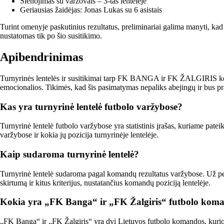
Sienojimas su varžovais – 3-tas lentelėje
Geriausias žaidėjas: Jonas Lukas su 6 asistais
Turint omenyje paskutinius rezultatus, preliminariai galima manyti, k
nustatomas tik po šio susitikimo.
Apibendrinimas
Turnyrinės lentelės ir susitikimai tarp FK BANGA ir FK ŽALGIRIS keli
emocionalios. Tikimės, kad šis pasimatymas nepaliks abejingų ir bus pra
Kas yra turnyrinė lentelė futbolo varžybose?
Turnyrinė lentelė futbolo varžybose yra statistinis įrašas, kuriame patei
varžybose ir kokia jų pozicija turnyrinėje lentelėje.
Kaip sudaroma turnyrinė lentelė?
Turnyrinė lentelė sudaroma pagal komandų rezultatus varžybose. Už perg
skirtumą ir kitus kriterijus, nustatančius komandų poziciją lentelėje.
Kokia yra „FK Banga“ ir „FK Žalgiris“ futbolo kom
„FK Banga“ ir „FK Žalgiris“ yra dvi Lietuvos futbolo komandos, kurios d