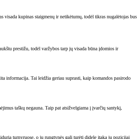
visada kupinas staigmenų ir netikėtumų, todėl tikras nugalėtojas bus
štu prestižu, todėl varžybos tarp jų visada būna įdomios ir
kita informacija. Tai leidžia geriau suprasti, kaip komandos pasirodo
jimus taškų negauna. Taip pat atsižvelgiama į įvarčių santykį,
ria turnyruose, o jų rungtynės gali turėti didelę įtaką jų pozicijai