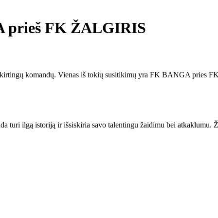
A prieš FK ŽALGIRIS
rp skirtingų komandų. Vienas iš tokių susitikimų yra FK BANGA pries
ilgą istoriją ir išsiskiria savo talentingu žaidimu bei atkaklumu. Žaid