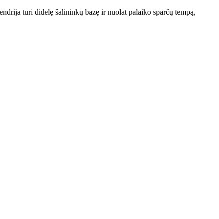
rija turi didelę šalininkų bazę ir nuolat palaiko sparčų tempą,