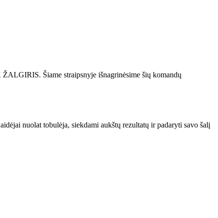
 FK ŽALGIRIS. Šiame straipsnyje išnagrinėsime šių komandų
ėjai nuolat tobulėja, siekdami aukštų rezultatų ir padaryti savo šalį