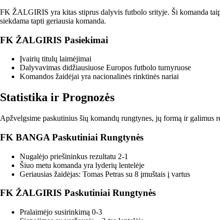
FK ŽALGIRIS yra kitas stiprus dalyvis futbolo srityje. Ši komanda taip
siekdama tapti geriausia komanda.
FK ŽALGIRIS Pasiekimai
Įvairių titulų laimėjimai
Dalyvavimas didžiausiuose Europos futbolo turnyruose
Komandos žaidėjai yra nacionalinės rinktinės nariai
Statistika ir Prognozės
Apžvelgsime paskutinius šių komandų rungtynes, jų formą ir galimus re
FK BANGA Paskutiniai Rungtynės
Nugalėjo priešininkus rezultatu 2-1
Šiuo metu komanda yra lyderių lentelėje
Geriausias žaidėjas: Tomas Petras su 8 įmuštais į vartus
FK ŽALGIRIS Paskutiniai Rungtynės
Pralaimėjo susirinkimą 0-3