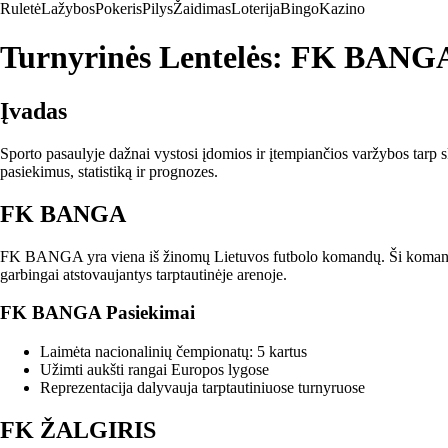
Ruletė
Lažybos
Pokeris
Pilys
Žaidimas
Loterija
Bingo
Kazino
Turnyrinės Lentelės: FK BANG
Įvadas
Sporto pasaulyje dažnai vystosi įdomios ir įtempiančios varžybos ta
pasiekimus, statistiką ir prognozes.
FK BANGA
FK BANGA yra viena iš žinomų Lietuvos futbolo komandų. Ši komanda turi 
garbingai atstovaujantys tarptautinėje arenoje.
FK BANGA Pasiekimai
Laimėta nacionalinių čempionatų: 5 kartus
Užimti aukšti rangai Europos lygose
Reprezentacija dalyvauja tarptautiniuose turnyruose
FK ŽALGIRIS