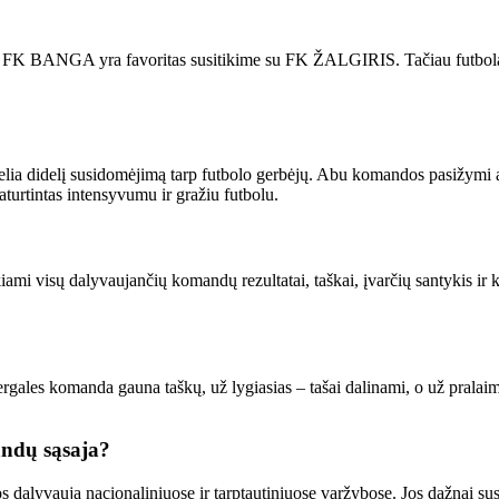
ad FK BANGA yra favoritas susitikime su FK ŽALGIRIS. Tačiau futbolas 
a didelį susidomėjimą tarp futbolo gerbėjų. Abu komandos pasižymi auk
turtintas intensyvumu ir gražiu futbolu.
kiami visų dalyvaujančių komandų rezultatai, taškai, įvarčių santykis ir 
ales komanda gauna taškų, už lygiasias – tašai dalinami, o už pralaimė
andų sąsaja?
alyvauja nacionaliniuose ir tarptautiniuose varžybose. Jos dažnai susidu