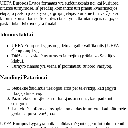
UEFA Europos Lygos formatas yra sudėtingesnis nei kai kuriuose
kituose turnyruose. Iš pradžių komandos turi praeiti kvalifikacijos
etapą, o paskui jos dalyvauja grupių etape, kuriame turi varžytis su
kitomis komandomis. Sekantys etapai yra atkrintamieji iš naujo, o
paskutiniai dvikovos yra finalai.
Įdomūs faktai
UEFA Europos Lygos nugalėtojai gali kvalifikuotis į UEFA
Čempionų Lygą.
Didžiausias skaičius turnyro laimėjimų priklauso Sevilijos
klubui.
Turnyro finalas yra viena iš įdomiausių futbolo varžybų.
Naudingi Patarimai
Stebėkite žaidimus tiesiogiai arba per televiziją, kad įsigyti
tikrąją atmosferą.
Pažiūrėkite rungtynes su draugais ar šeima, kad padidinti
smagumą.
Laikykitės informacijos apie komandas ir turnyrą, kad būtumėte
geriau suprasti varžybas.
UEFA Europos Lyga yra puikus būdas mėgautis geru futbolu ir remti