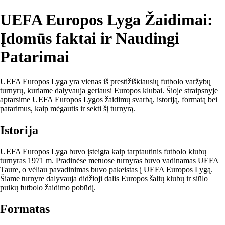
UEFA Europos Lyga Žaidimai:
Įdomūs faktai ir Naudingi
Patarimai
UEFA Europos Lyga yra vienas iš prestižiškiausių futbolo varžybų
turnyrų, kuriame dalyvauja geriausi Europos klubai. Šioje straipsnyje
aptarsime UEFA Europos Lygos žaidimų svarbą, istoriją, formatą bei
patarimus, kaip mėgautis ir sekti šį turnyrą.
Istorija
UEFA Europos Lyga buvo įsteigta kaip tarptautinis futbolo klubų
turnyras 1971 m. Pradinėse metuose turnyras buvo vadinamas UEFA
Taure, o vėliau pavadinimas buvo pakeistas į UEFA Europos Lygą.
Šiame turnyre dalyvauja didžioji dalis Europos šalių klubų ir siūlo
puikų futbolo žaidimo pobūdį.
Formatas