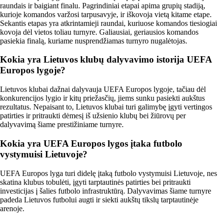
raundais ir baigiant finalu. Pagrindiniai etapai apima grupių stadiją,
kurioje komandos varžosi tarpusavyje, ir iškovoja vietą kitame etape.
Sekantis etapas yra atkrintamieji raundai, kuriuose komandos tiesiogiai
kovoja dėl vietos toliau turnyre. Galiausiai, geriausios komandos
pasiekia finalą, kuriame nusprendžiamas turnyro nugalėtojas.
Kokia yra Lietuvos klubų dalyvavimo istorija UEFA
Europos lygoje?
Lietuvos klubai dažnai dalyvauja UEFA Europos lygoje, tačiau dėl
konkurencijos lygio ir kitų priežasčių, jiems sunku pasiekti aukštus
rezultatus. Nepaisant to, Lietuvos klubai turi galimybę įgyti vertingos
patirties ir pritraukti dėmesį iš užsienio klubų bei žiūrovų per
dalyvavimą šiame prestižiniame turnyre.
Kokia yra UEFA Europos lygos įtaka futbolo
vystymuisi Lietuvoje?
UEFA Europos lyga turi didelę įtaką futbolo vystymuisi Lietuvoje, nes
skatina klubus tobulėti, įgyti tarptautinės patirties bei pritraukti
investicijas į šalies futbolo infrastruktūrą. Dalyvavimas šiame turnyre
padeda Lietuvos futbolui augti ir siekti aukštų tikslų tarptautinėje
arenoje.