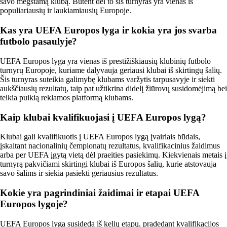
savo mėgstamą klubą. Būtent dėl to šis turnyras yra vienas iš
populiariausių ir laukiamiausių Europoje.
Kas yra UEFA Europos lyga ir kokia yra jos svarba
futbolo pasaulyje?
UEFA Europos lyga yra vienas iš prestižiškiausių klubinių futbolo
turnyrų Europoje, kuriame dalyvauja geriausi klubai iš skirtingų šalių.
Šis turnyras suteikia galimybę klubams varžytis tarpusavyje ir siekti
aukščiausių rezultatų, taip pat užtikrina didelį žiūrovų susidomėjimą bei
teikia puikią reklamos platformą klubams.
Kaip klubai kvalifikuojasi į UEFA Europos lygą?
Klubai gali kvalifikuotis į UEFA Europos lygą įvairiais būdais,
įskaitant nacionalinių čempionatų rezultatus, kvalifikacinius žaidimus
arba per UEFA įgytą vietą dėl praeities pasiekimų. Kiekvienais metais į
turnyrą pakvičiami skirtingi klubai iš Europos šalių, kurie atstovauja
savo šalims ir siekia pasiekti geriausius rezultatus.
Kokie yra pagrindiniai žaidimai ir etapai UEFA
Europos lygoje?
UEFA Europos lyga susideda iš kelių etapų, pradedant kvalifikacijos