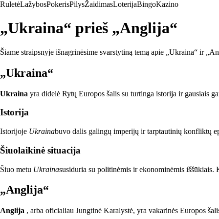
Ruletė
Lažybos
Pokeris
Pilys
Žaidimas
Loterija
Bingo
Kazino
„Ukraina“ prieš „Anglija“
Šiame straipsnyje išnagrinėsime svarstytiną temą apie „Ukraina“ ir „Anglij
„Ukraina“
Ukraina
yra didelė Rytų Europos šalis su turtinga istorija ir gausiais gam
Istorija
Istorijoje
Ukraina
buvo dalis galingų imperijų ir tarptautinių konfliktų 
Šiuolaikinė situacija
Šiuo metu
Ukraina
susiduria su politinėmis ir ekonominėmis iššūkiais. K
„Anglija“
Anglija
, arba oficialiau Jungtinė Karalystė, yra vakarinės Europos šalis 