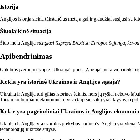
Istorija
Anglijos istorija siekia tūkstančius metų atgal ir glaudžiai susijusi su k
Šiuolaikinė situacija
Šiuo metu Anglija
stengiasi išspręsti Brexit su Europos Sąjunga, kovoti
Apibendrinimas
Galutinis įvertinimas apie „Ukraina“ prieš „Anglija“ nėra vienareikšmis. 
Kokia yra istorinė Ukrainos ir Anglijos sąsaja?
Ukraina ir Anglija turi gilias istorines šaknis, nors jų ryšiai nebuvo l
Tačiau kultūriniai ir ekonominiai ryšiai tarp šių šalių yra aktyvūs, o polit
Kokie yra pagrindiniai Ukrainos ir Anglijos ekonomini
Ukraina ir Anglija yra svarbios prekybos partnerės. Anglija yra viena i
technologijų ir kitose srityse.