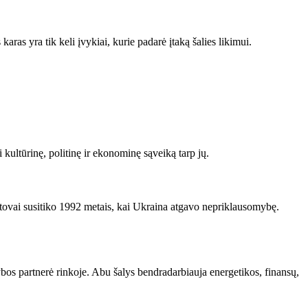
karas yra tik keli įvykiai, kurie padarė įtaką šalies likimui.
i kultūrinę, politinę ir ekonominę sąveiką tarp jų.
 atstovai susitiko 1992 metais, kai Ukraina atgavo nepriklausomybę.
ybos partnerė rinkoje. Abu šalys bendradarbiauja energetikos, finansų,