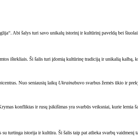
a“. Abi šalys turi savo unikalų istorinį ir kultūrinį paveldą bei šiuolaik
tos ištekliais. Ši šalis turi įdomią kultūrinę tradiciją ir unikalią kalbą, 
epicentras. Nuo seniausių laikų
Ukraina
buvo svarbus žemės ūkio ir prekyb
rymas konfliktas ir rusų įsikišimas yra svarbūs veiksniai, kurie lemia šal
su turtinga istorija ir kultūra. Ši šalis taip pat atlieka svarbų vaidmenį t