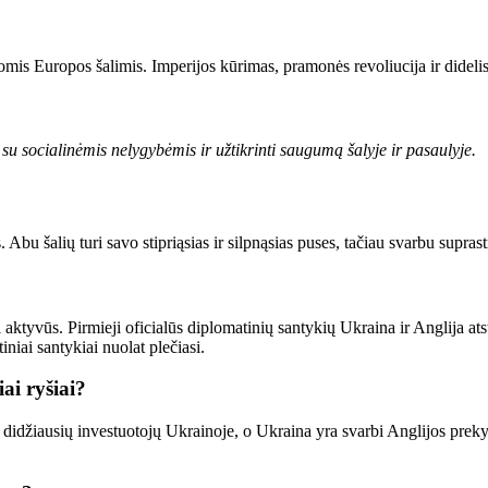
itomis Europos šalimis. Imperijos kūrimas, pramonės revoliucija ir didelis 
 su socialinėmis nelygybėmis ir užtikrinti saugumą šalyje ir pasaulyje.
Abu šalių turi savo stipriąsias ir silpnąsias puses, tačiau svarbu suprast
abai aktyvūs. Pirmieji oficialūs diplomatinių santykių Ukraina ir Anglija
iniai santykiai nuolat plečiasi.
ai ryšiai?
š didžiausių investuotojų Ukrainoje, o Ukraina yra svarbi Anglijos prek