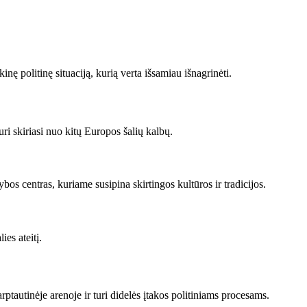
inę politinę situaciją, kurią verta išsamiau išnagrinėti.
kuri skiriasi nuo kitų Europos šalių kalbų.
os centras, kuriame susipina skirtingos kultūros ir tradicijos.
ies ateitį.
arptautinėje arenoje ir turi didelės įtakos politiniams procesams.