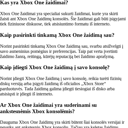
Kas yra Xbox One žaidimai?
Xbox One žaidimai yra specialiai sukurti žaidimai, kurie yra skirti
žaisti ant Xbox One žaidimų konsolės. Šie žaidimai gali būti įsigyjami
tiek fiziniuose diskuose, tiek atsisiuntimo formatu iš interneto.
Kaip pasirinkti tinkamą Xbox One žaidimą sau?
Norint pasirinkti tinkamą Xbox One žaidimą sau, svarbu atsižvelgti į
savo asmeninius pomėgius ir preferencijas. Taip pat verta įvertinti
žaidimo žanrą, reitingą, kūrėjų reputaciją bei žaidimo aprašymą.
Kaip įdiegti Xbox One žaidimą į savo konsolę?
Norint įdiegti Xbox One žaidimą į savo konsolę, reikia turėti fizinių
diskų versiją arba įsigyti žaidimą iš oficialios „Xbox Store“
parduotuvės. Tada žaidimą galima įdiegti tiesiogiai iš disko arba
atsisiųsti ir įdiegti iš interneto.
Ar Xbox One žaidimai yra suderinami su
ankstesnėmis Xbox konsolėmis?
Dauguma Xbox One žaidimų yra skirti būtent šiai konsolės versijai ir
neveiks ant ankstesnių Xbox konsolių. Tačiau yra keletas žaidimų,