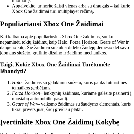
nuomonę.
Apgalvokite, ar norite žaisti vienas arba su draugais – kai kurie
Xbox One žaidimai turi multiplayer režimą.
Populiariausi Xbox One Žaidimai
Kai kalbama apie populiariusius Xbox One žaidimus, sunku
nepaminėti tokių žaidimų kaip Halo, Forza Horizon, Gears of War ir
daugelio kitų. Šie žaidimai sulaukia didelio žaidėjų dėmesio dėl savo
įdomaus siužeto, grafinio dizaino ir žaidimo mechanikos.
Taigi, Kokie Xbox One Žaidimai Turėtumėte
Išbandyti?
Halo
– žaidimas su galaktiniu siužetu, kuris patiks futuristinės
tematikos gerbėjams.
Forza Horizon
– lenktynių žaidimas, kuriame galėsite pasinerti į
nuostabų automobilių pasaulį.
Gears of War
– veiksmo žaidimas su šaudymo elementais, kuris
tikrai privers jūsų širdį greičiau plakti.
Įvertinkite Xbox One Žaidimų Kokybę