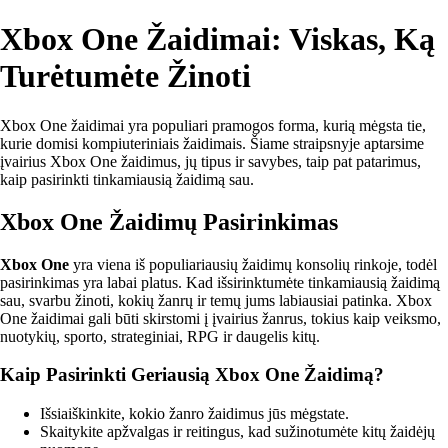
Xbox One Žaidimai: Viskas, Ką
Turėtumėte Žinoti
Xbox One žaidimai yra populiari pramogos forma, kurią mėgsta tie,
kurie domisi kompiuteriniais žaidimais. Šiame straipsnyje aptarsime
įvairius Xbox One žaidimus, jų tipus ir savybes, taip pat patarimus,
kaip pasirinkti tinkamiausią žaidimą sau.
Xbox One Žaidimų Pasirinkimas
Xbox One
yra viena iš populiariausių žaidimų konsolių rinkoje, todėl
pasirinkimas yra labai platus. Kad išsirinktumėte tinkamiausią žaidimą
sau, svarbu žinoti, kokių žanrų ir temų jums labiausiai patinka. Xbox
One žaidimai gali būti skirstomi į įvairius žanrus, tokius kaip veiksmo,
nuotykių, sporto, strateginiai, RPG ir daugelis kitų.
Kaip Pasirinkti Geriausią Xbox One Žaidimą?
Išsiaiškinkite, kokio žanro žaidimus jūs mėgstate.
Skaitykite apžvalgas ir reitingus, kad sužinotumėte kitų žaidėjų