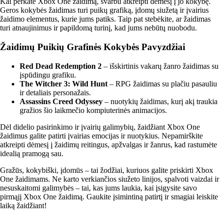
Kai perkate Xbox One žaidimą, svarbu atkreipti dėmesį į jo kokybę.
Geros kokybės žaidimas turi puikų grafiką, įdomų siužetą ir įvairius
žaidimo elementus, kurie jums patiks. Taip pat stebėkite, ar žaidimas
turi atnaujinimus ir papildomą turinį, kad jums nebūtų nuobodu.
Žaidimų Puikių Grafinės Kokybės Pavyzdžiai
Red Dead Redemption 2
– išskirtinis vakarų žanro žaidimas su
įspūdingu grafiku.
The Witcher 3: Wild Hunt
– RPG žaidimas su plačiu pasauliu
ir detaliais personažais.
Assassins Creed Odyssey
– nuotykių žaidimas, kurį akį traukia
gražios šio laikmečio kompiuterinės animacijos.
Dėl didelio pasirinkimo ir įvairių galimybių, žaidžiant Xbox One
žaidimus galite patirti įvairias emocijas ir nuotykius. Nepamirškite
atkreipti dėmesį į žaidimų reitingus, apžvalgas ir žanrus, kad rastumėte
idealią pramogą sau.
Gražūs, kokybiški, įdomūs – tai žodžiai, kuriuos galite priskirti Xbox
One žaidimams. Ne karto verkiančios siužeto linijos, spalvoti vaizdai ir
nesuskaitomi galimybės – tai, kas jums laukia, kai įsigysite savo
pirmąjį Xbox One žaidimą. Gaukite įsimintiną patirtį ir smagiai leiskite
laiką žaidžiant!